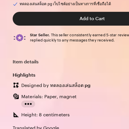
of
ทดลองเล่นสล็อต pg เว็บไซต์อย่างเป็นทางการที่เชื่อถือได้
5
stars
Add to Cart
Star Seller.
This seller consistently earned 5-star revie
replied quickly to any messages they received.
Item details
Highlights
Designed by
ทดลองเล่นสล็อต pg
Materials: Paper, magnet
Read
Height: 8 centimeters
the
full
Translated by Google