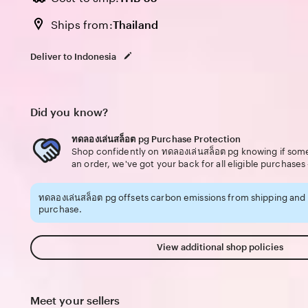
Ships from:
Thailand
Deliver to Indonesia
Did you know?
ทดลองเล่นสล็อต pg Purchase Protection
Shop confidently on ทดลองเล่นสล็อต pg knowing if som
an order, we've got your back for all eligible purchase
ทดลองเล่นสล็อต pg offsets carbon emissions from shipping and
purchase.
View additional shop policies
Meet your sellers