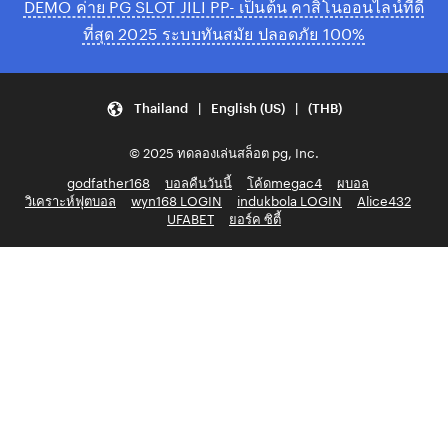
DEMO ค่าย PG SLOT JILI PP- เป็นต้น คาสิโนออนไลน์ที่ดี
ที่สุด 2025 ระบบทันสมัย ปลอดภัย 100%
Thailand | English (US) | (THB)
© 2025 ทดลองเล่นสล็อต pg, Inc.
godfather168
บอลคืนวันนี้
โค้ดmegac4
ผบอล
วิเคราะห์ฟุตบอล
wyn168 LOGIN
indukbola LOGIN
Alice432
UFABET
ยอร์ค ซิตี้