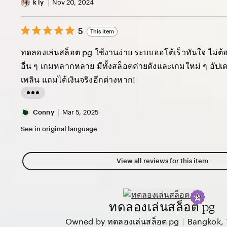
a
v
i
k ly
Nov 20, 2024
c
i
s
y
e
5
t
5
This item
out
T
w
i
of
ทดลองเล่นสล็อต pg ใช้งานง่าย ระบบออโต้เร็วทันใจ ไม่ต
5
h
b
n
stars
อื่น ๆ เกมหลากหลาย มีทั้งสล็อตค่ายดังและเกมใหม่ ๆ อัป
e
y
g
เพลิน แถมได้เงินจริงอีกต่างหาก!
w
L
r
a
e
L
u
v
i
Conny
Mar 5, 2025
r
i
s
See in original language
a
e
t
M
w
i
View all reviews for this item
a
b
n
r
y
g
i
k
r
ทดลองเล่นสล็อต pg
a
l
e
G
y
Owned by ทดลองเล่นสล็อต pg
|
Bangkok, 
v