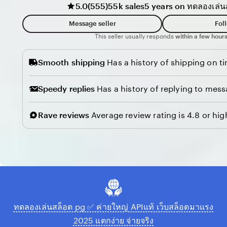
5.0
(555)
55k sales
5 years on ทดลองเล่น
r
i
i
e
Message seller
Fol
l
w
This seller usually responds
within a few hours
l
b
o
Smooth shipping
Has a history of shipping on t
y
C
Speedy replies
Has a history of replying to mess
o
n
Rave reviews
Average review rating is 4.8 or hig
n
y
ทดลองเล่นสล็อต pg ✅ ค่ายใหญ่ APIแท้ เว็บสล็อตมาแรง
2025 แตกง่าย จ่ายจริง