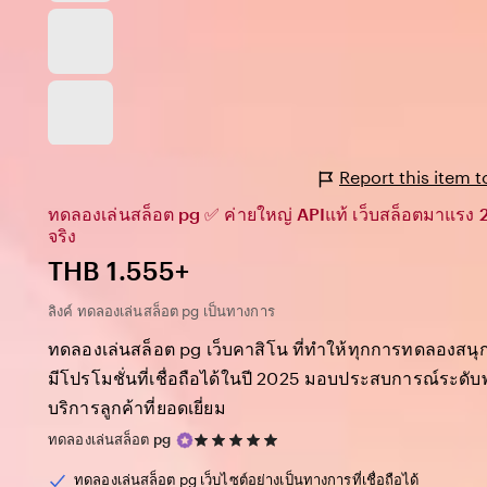
Report this item 
ทดลองเล่นสล็อต pg ✅ ค่ายใหญ่ APIแท้ เว็บสล็อตมาแรง 2
จริง
Price:
THB 1.555+
ลิงค์ ทดลองเล่นสล็อต pg เป็นทางการ
ทดลองเล่นสล็อต pg เว็บคาสิโน ที่ทำให้ทุกการทดลองสนุก
มีโปรโมชั่นที่เชื่อถือได้ในปี 2025 มอบประสบการณ์ระดับ
บริการลูกค้าที่ยอดเยี่ยม
5
ทดลองเล่นสล็อต pg
out
of
ทดลองเล่นสล็อต pg เว็บไซต์อย่างเป็นทางการที่เชื่อถือได้