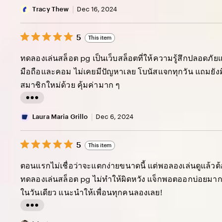
i
Tracy Thew
Dec 16, 2024
s
5
t
5
This item
out
i
of
ทดลองเล่นสล็อต pg เป็นเว็บสล็อตที่ให้ความรู้สึกปลอดภัยแล
5
n
stars
มือถือและคอม ไม่เคยมีปัญหาเลย โบนัสแจกทุกวัน แถมยัง
g
สมาชิกใหม่ด้วย คุ้มค่ามาก ๆ
r
e
L
v
i
Laura Maria Grillo
Dec 6, 2024
i
s
e
5
t
5
This item
out
w
i
of
ตอนแรกไม่เชื่อว่าจะแตกง่ายขนาดนี้ แต่พอลองเล่นดูแล้วต
5
b
n
stars
ทดลองเล่นสล็อต pg ไม่ทำให้ผิดหวัง แจ็กพอตออกบ่อยมาก 
y
g
ในวันเดียว แนะนำให้เพื่อนทุกคนลองเลย!
T
r
r
e
L