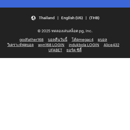
Thailand | English (US) | (THB)
© 2025 ทดลองเล่นสล็อต pg, Inc.
godfather168
บอลคืนวันนี้
โค้ดmegac4
ผบอล
วิเคราะห์ฟุตบอล
wyn168 LOGIN
indukbola LOGIN
Alice432
UFABET
ยอร์ค ซิตี้