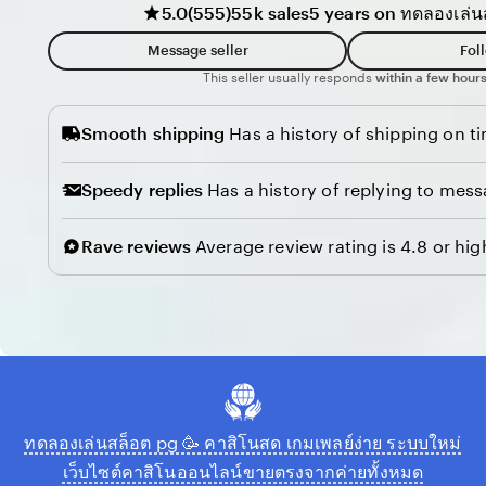
5.0
(555)
55k sales
5 years on ทดลองเล่น
r
i
i
e
Message seller
Fol
l
w
This seller usually responds
within a few hours
l
b
o
Smooth shipping
Has a history of shipping on t
y
C
Speedy replies
Has a history of replying to mess
o
n
Rave reviews
Average review rating is 4.8 or hig
n
y
ทดลองเล่นสล็อต pg 🥳 คาสิโนสด เกมเพลย์ง่าย ระบบใหม่
เว็บไซต์คาสิโนออนไลน์ขายตรงจากค่ายทั้งหมด