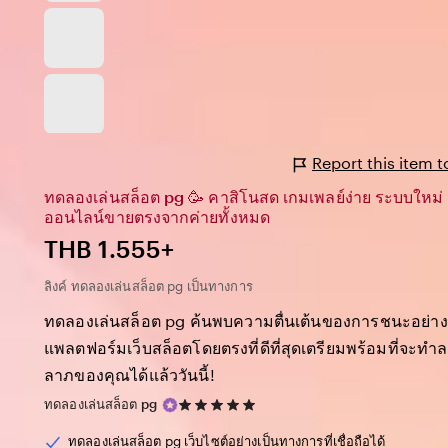
Report this item 
ทดลองเล่นสล็อต pg 🥳 คาสิโนสด เกมเพลย์ง่าย ระบบใหม่ 
ออนไลน์ขายตรงจากค่ายทั้งหมด
Price:
THB 1.555+
ลิงค์ ทดลองเล่นสล็อต pg เป็นทางการ
ทดลองเล่นสล็อต pg ค้นพบความตื่นเต้นของการชนะอย่างง
แพลตฟอร์มเว็บสล็อตโดยตรงที่ดีที่สุดเตรียมพร้อมที่จะทำ
ลาภของคุณได้แล้ววันนี้!
5
ทดลองเล่นสล็อต pg
out
of
ทดลองเล่นสล็อต pg เว็บไซต์อย่างเป็นทางการที่เชื่อถือได้