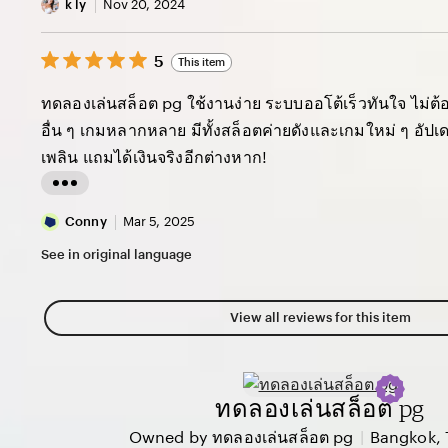
a
v
i
k ly
Nov 20, 2024
c
i
s
y
e
5
t
5
This item
out
T
w
i
of
ทดลองเล่นสล็อต pg ใช้งานง่าย ระบบออโต้เร็วทันใจ ไม่ต
5
h
b
n
stars
อื่น ๆ เกมหลากหลาย มีทั้งสล็อตค่ายดังและเกมใหม่ ๆ อัป
e
y
g
เพลิน แถมได้เงินจริงอีกต่างหาก!
w
L
r
a
e
L
u
v
i
Conny
Mar 5, 2025
r
i
s
See in original language
a
e
t
M
w
i
View all reviews for this item
a
b
n
r
y
g
i
k
r
ทดลองเล่นสล็อต pg
a
l
e
G
y
Owned by ทดลองเล่นสล็อต pg
|
Bangkok, 
v