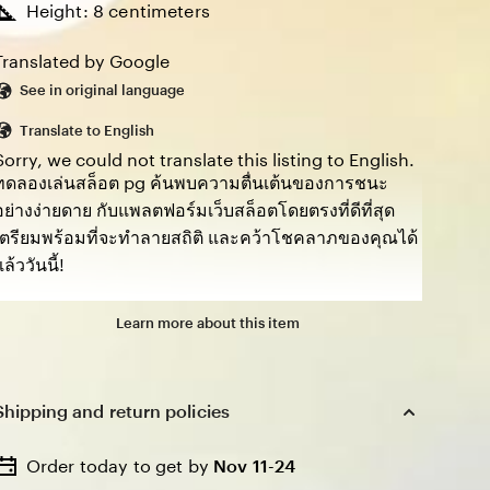
Height: 8 centimeters
the
full
Translated by Google
description
See in original language
Translate to English
Sorry, we could not translate this listing to English.
ทดลองเล่นสล็อต pg ค้นพบความตื่นเต้นของการชนะ
อย่างง่ายดาย กับแพลตฟอร์มเว็บสล็อตโดยตรงที่ดีที่สุด
เตรียมพร้อมที่จะทำลายสถิติ และคว้าโชคลาภของคุณได้
ล้ววันนี้!
Learn more about this item
Production partners
ทดลองเล่นสล็อต pg makes this item with help from
Paperworks, The Netherlands
View all
Shipping and return policies
Order today to get by
Nov 11-24