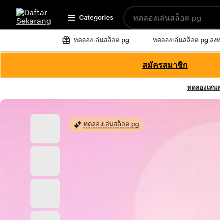
Skip
Search
ทดลอง
to
Categories
for
เล่น
Content
items
สล็อต
or
ทดลองเล่นสล็อต pg
ทดลองเล่นสล็อต pg ลงท
pg
shops
สมัครสมาชิก
ทดลองเล่นส
ทดลองเล่นสล็อต pg