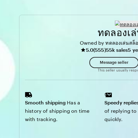
n
h
a
e
g
e
u
w
r
w
r
b
e
a
y
ทดลองเล่
v
M
k
i
Owned by ทดลองเล่นสล็
a
l
e
5.0
(555)
55k sales
5 ye
r
y
w
i
Message seller
b
a
This seller usually res
y
G
C
r
o
i
n
Smooth shipping
Has a
Speedy replie
l
n
history of shipping on time
of replying t
l
y
with tracking.
quickly.
o