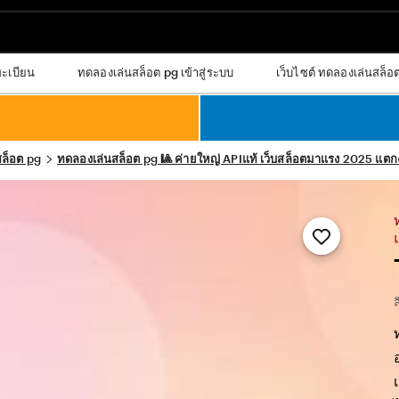
ะเบียน
ทดลองเล่นสล็อต pg เข้าสู่ระบบ
เว็บไซต์ ทดลองเล่นสล็อ
ล็อต pg
ทดลองเล่นสล็อต pg 🎱 ค่ายใหญ่ APIแท้ เว็บสล็อตมาแรง 2025 แตกง่
Add
to
Favorites
ล