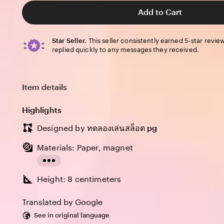
stars
Add to Cart
Star Seller.
This seller consistently earned 5-star revie
replied quickly to any messages they received.
Item details
Highlights
Designed by
ทดลองเล่นสล็อต pg
Materials: Paper, magnet
Read
Height: 8 centimeters
the
full
Translated by Google
description
See in original language