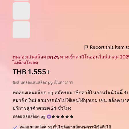
Report this item 
ทดลองเล่นสล็อต pg 🤼 ทางเข้าคาสิโนออนไลน์ล่าสุด 2025 เ
ไม่ต้องโหลด
Price:
THB 1.555+
ลิงค์ ทดลองเล่นสล็อต pg เป็นทางการ
ทดลองเล่นสล็อต pg สมัครสมาชิกคาสิโนออนไลน์วันนี้ รับ
สมาชิกใหม่ สามารถนำไปใช้เล่นได้ทุกเกม เช่น สล็อต บาคา
บริการลูกค้าตลอด 24 ชั่วโมง
5
ทดลองเล่นสล็อต pg
out
of
ทดลองเล่นสล็อต pg เว็บไซต์อย่างเป็นทางการที่เชื่อถือได้