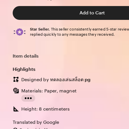
5
stars
Add to Cart
Star Seller.
This seller consistently earned 5-star revie
replied quickly to any messages they received.
Item details
Highlights
Designed by
ทดลองเล่นสล็อต pg
Materials: Paper, magnet
Read
Height: 8 centimeters
the
full
Translated by Google
description