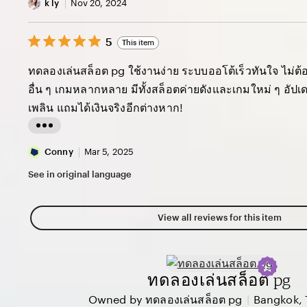
a
v
i
k ly
Nov 20, 2024
c
i
s
y
e
5
t
5
This item
out
T
w
i
of
ทดลองเล่นสล็อต pg ใช้งานง่าย ระบบออโต้เร็วทันใจ ไม่ต
5
h
b
n
stars
อื่น ๆ เกมหลากหลาย มีทั้งสล็อตค่ายดังและเกมใหม่ ๆ อัป
e
y
g
เพลิน แถมได้เงินจริงอีกต่างหาก!
w
L
r
a
e
L
u
v
i
Conny
Mar 5, 2025
r
i
s
See in original language
a
e
t
M
w
i
View all reviews for this item
a
b
n
r
y
g
i
k
r
ทดลองเล่นสล็อต pg
a
l
e
G
y
Owned by ทดลองเล่นสล็อต pg
|
Bangkok, 
v