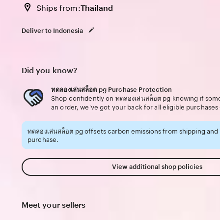
Ships from:
Thailand
Deliver to Indonesia
Did you know?
ทดลองเล่นสล็อต pg Purchase Protection
Shop confidently on ทดลองเล่นสล็อต pg knowing if som
an order, we've got your back for all eligible purchase
ทดลองเล่นสล็อต pg offsets carbon emissions from shipping and
purchase.
View additional shop policies
Meet your sellers