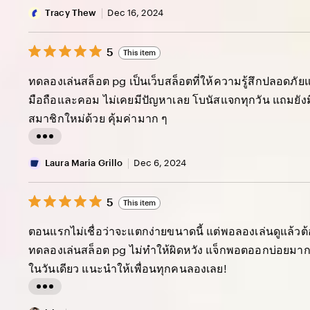
i
Tracy Thew
Dec 16, 2024
s
5
t
5
This item
out
i
of
ทดลองเล่นสล็อต pg เป็นเว็บสล็อตที่ให้ความรู้สึกปลอดภัยแล
5
n
stars
มือถือและคอม ไม่เคยมีปัญหาเลย โบนัสแจกทุกวัน แถมยัง
g
สมาชิกใหม่ด้วย คุ้มค่ามาก ๆ
r
e
L
v
i
Laura Maria Grillo
Dec 6, 2024
i
s
e
5
t
5
This item
out
w
i
of
ตอนแรกไม่เชื่อว่าจะแตกง่ายขนาดนี้ แต่พอลองเล่นดูแล้วต
5
b
n
stars
ทดลองเล่นสล็อต pg ไม่ทำให้ผิดหวัง แจ็กพอตออกบ่อยมาก 
y
g
ในวันเดียว แนะนำให้เพื่อนทุกคนลองเลย!
T
r
r
e
L