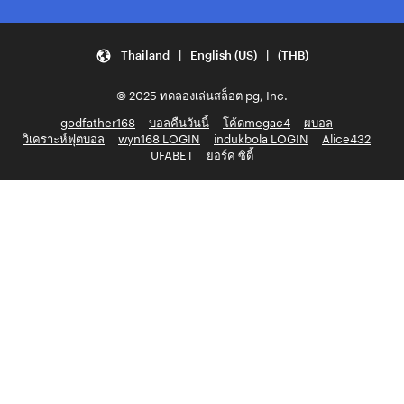
Thailand | English (US) | (THB)
© 2025 ทดลองเล่นสล็อต pg, Inc.
godfather168
บอลคืนวันนี้
โค้ดmegac4
ผบอล
วิเคราะห์ฟุตบอล
wyn168 LOGIN
indukbola LOGIN
Alice432
UFABET
ยอร์ค ซิตี้