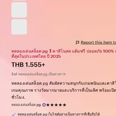
Report this item 
ทดลองเล่นสล็อต pg 🏌️ คาสิโนสด แต้มฟรี ปลอดภัย 100% เ
ที่สุดในประเทศไทย ปี 2025
Price:
THB 1.555+
ลิงค์ ทดลองเล่นสล็อต pg เป็นทางการ
ทดลองเล่นสล็อต pg สัมผัสความสนุกกับเกมพนันและคาสิโน
เกมคุณภาพ รางวัลมากมายและบริการที่เป็นเลิศ พร้อมเปิ
ชั่วโมง.
5
ทดลองเล่นสล็อต pg
out
of
ทดลองเล่นสล็อต pg เว็บไซต์อย่างเป็นทางการที่เชื่อถือได้