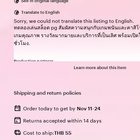
See in original language
Translate to English
Sorry, we could not translate this listing to English.
ทดลองเล่นสล็อต pg สัมผัสความสนุกกับเกมพนันและคาสิโนอ
เกมคุณภาพ รางวัลมากมายและบริการที่เป็นเลิศ พร้อมเปิด
ชั่วโมง.
Production partners
Learn more about this item
ทดลองเล่นสล็อต pg makes this item with help from
Paperworks, The Netherlands
View all
Shipping and return policies
Order today to get by
Nov 11-24
Returns accepted
within 14 days
Cost to ship:
THB
55