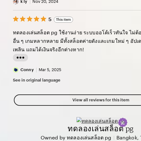
a
v
i
k ly
Nov 20, 2024
c
i
s
y
e
5
t
5
This item
out
T
w
i
of
ทดลองเล่นสล็อต pg ใช้งานง่าย ระบบออโต้เร็วทันใจ ไม่ต
5
h
b
n
stars
อื่น ๆ เกมหลากหลาย มีทั้งสล็อตค่ายดังและเกมใหม่ ๆ อัป
e
y
g
เพลิน แถมได้เงินจริงอีกต่างหาก!
w
L
r
a
e
L
u
v
i
Conny
Mar 5, 2025
r
i
s
See in original language
a
e
t
M
w
i
View all reviews for this item
a
b
n
r
y
g
i
k
r
ทดลองเล่นสล็อต pg
a
l
e
G
y
Owned by ทดลองเล่นสล็อต pg
|
Bangkok, 
v