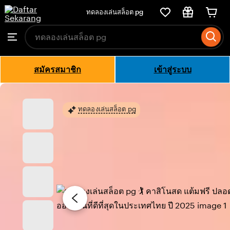
ทดลอง
ทดลองเล่นสล็อต pg
Skip
เล่น
to
Search
Browse
สล็อต
ontent
for
pg
items
or
สมัครสมาชิก
เข้าสู่ระบบ
shops
ทดลองเล่นสล็อต pg