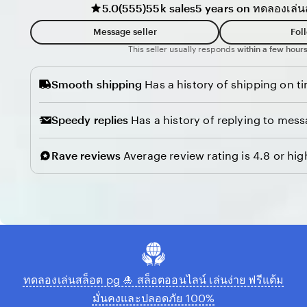
5.0
(555)
55k sales
5 years on ทดลองเล่น
r
i
i
e
Message seller
Fol
l
w
This seller usually responds
within a few hours
l
b
o
Smooth shipping
Has a history of shipping on t
y
C
Speedy replies
Has a history of replying to mess
o
n
Rave reviews
Average review rating is 4.8 or hig
n
y
ทดลองเล่นสล็อต pg 🎍 สล็อตออนไลน์ เล่นง่าย ฟรีแต้ม
มั่นคงและปลอดภัย 100%