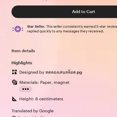
5
stars
Add to Cart
Star Seller.
This seller consistently earned 5-star revie
replied quickly to any messages they received.
Item details
Highlights
Designed by
ทดลองเล่นสล็อต pg
Materials: Paper, magnet
Read
Height: 8 centimeters
the
full
Translated by Google
description