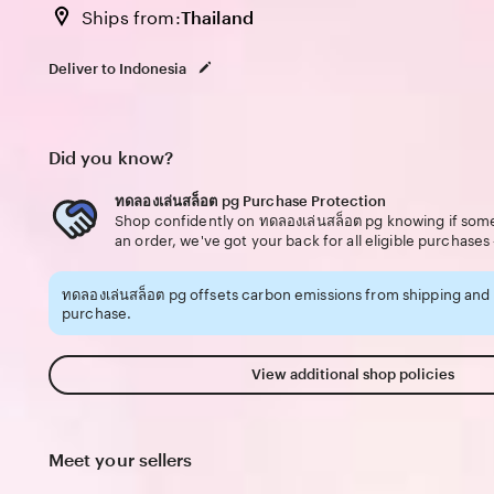
Ships from:
Thailand
Deliver to Indonesia
Did you know?
ทดลองเล่นสล็อต pg Purchase Protection
Shop confidently on ทดลองเล่นสล็อต pg knowing if som
an order, we've got your back for all eligible purchase
ทดลองเล่นสล็อต pg offsets carbon emissions from shipping and
purchase.
View additional shop policies
Meet your sellers