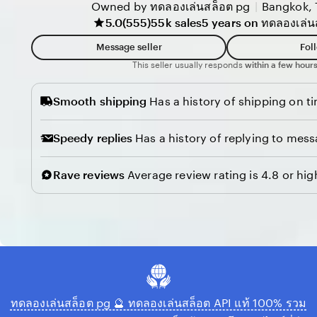
G
y
Owned by ทดลองเล่นสล็อต pg
|
Bangkok, 
v
5.0
(555)
55k sales
5 years on ทดลองเล่น
r
i
i
e
Message seller
Fol
l
w
This seller usually responds
within a few hours
l
b
o
Smooth shipping
Has a history of shipping on t
y
C
Speedy replies
Has a history of replying to mess
o
n
Rave reviews
Average review rating is 4.8 or hig
n
y
ทดลองเล่นสล็อต pg 🔮 ทดลองเล่นสล็อต API แท้ 100% รวม