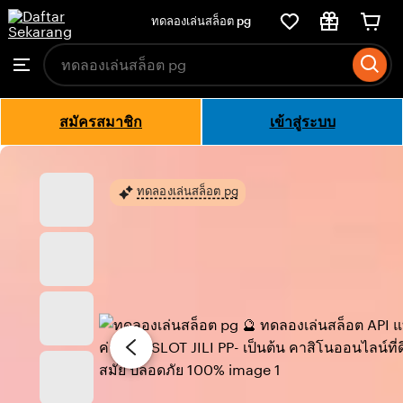
ทดลอง
ทดลองเล่นสล็อต pg
Skip
เล่น
to
Search
Browse
สล็อต
ontent
for
pg
items
or
สมัครสมาชิก
เข้าสู่ระบบ
shops
ทดลองเล่นสล็อต pg