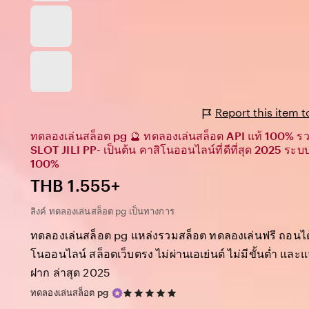
Report this item 
ทดลองเล่นสล็อต pg 🔮 ทดลองเล่นสล็อต API แท้ 100% 
SLOT JILI PP- เป็นต้น คาสิโนออนไลน์ที่ดีที่สุด 2025 ระ
100%
Price:
THB 1.555+
ลิงค์ ทดลองเล่นสล็อต pg เป็นทางการ
ทดลองเล่นสล็อต pg แหล่งรวมสล็อต ทดลองเล่นฟรี ถอนได
โนออนไลน์ สล็อตเว็บตรง ไม่ผ่านเอเย่นต์ ไม่มีขั้นต่ำ และแ
ฝาก ล่าสุด 2025
5
ทดลองเล่นสล็อต pg
out