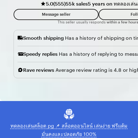
5.0
(555)
55k sales
5 years on ทดลองเล่น
r
i
i
e
Message seller
Fol
l
w
This seller usually responds
within a few hours
l
b
o
Smooth shipping
Has a history of shipping on t
y
C
Speedy replies
Has a history of replying to mess
o
n
Rave reviews
Average review rating is 4.8 or hig
n
y
ทดลองเล่นสล็อต pg 📌 สล็อตออนไลน์ เล่นง่าย ฟรีแต้ม
มั่นคงและปลอดภัย 100%