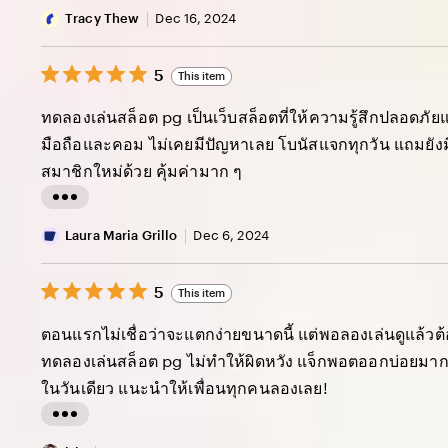
i
Tracy Thew
Dec 16, 2024
s
5
t
5
This item
out
i
of
ทดลองเล่นสล็อต pg เป็นเว็บสล็อตที่ให้ความรู้สึกปลอดภัยแล
5
n
stars
มือถือและคอม ไม่เคยมีปัญหาเลย โบนัสแจกทุกวัน แถมยัง
g
สมาชิกใหม่ด้วย คุ้มค่ามาก ๆ
r
e
L
v
i
Laura Maria Grillo
Dec 6, 2024
i
s
e
5
t
5
This item
out
w
i
of
ตอนแรกไม่เชื่อว่าจะแตกง่ายขนาดนี้ แต่พอลองเล่นดูแล้วต
5
b
n
stars
ทดลองเล่นสล็อต pg ไม่ทำให้ผิดหวัง แจ็กพอตออกบ่อยมาก 
y
g
ในวันเดียว แนะนำให้เพื่อนทุกคนลองเลย!
T
r
r
e
L