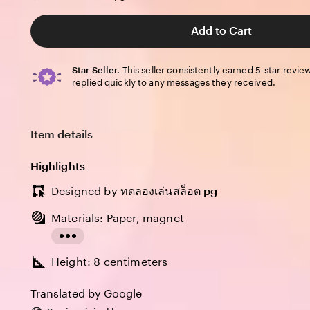
5
stars
Add to Cart
Star Seller.
This seller consistently earned 5-star revie
replied quickly to any messages they received.
Item details
Highlights
Designed by
ทดลองเล่นสล็อต pg
Materials: Paper, magnet
Read
Height: 8 centimeters
the
full
Translated by Google
description