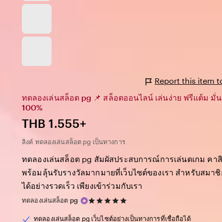
Report this item 
ทดลองเล่นสล็อต pg 📌 สล็อตออนไลน์ เล่นง่าย ฟรีแต้ม ม
100%
Price:
THB 1.555+
ลิงค์ ทดลองเล่นสล็อต pg เป็นทางการ
ทดลองเล่นสล็อต pg สัมผัสประสบการณ์การเล่นดเกม คาสิโน
พร้อมลุ้นรับรางวัลมากมายที่เว็บไซต์ของเรา สำหรับสมาชิ
ได้อย่างรวดเร็ว เพียงเข้าร่วมกับเรา
5
ทดลองเล่นสล็อต pg
out
of
ทดลองเล่นสล็อต pg เว็บไซต์อย่างเป็นทางการที่เชื่อถือได้