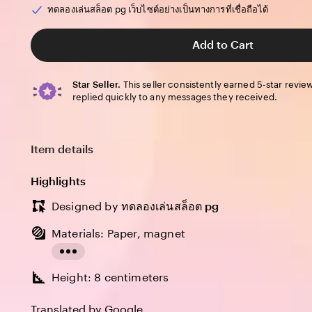
of
ทดลองเล่นสล็อต pg เว็บไซต์อย่างเป็นทางการที่เชื่อถือได้
5
stars
Add to Cart
Star Seller.
This seller consistently earned 5-star revie
replied quickly to any messages they received.
Item details
Highlights
Designed by
ทดลองเล่นสล็อต pg
Materials: Paper, magnet
Read
Height: 8 centimeters
the
full
Translated by Google