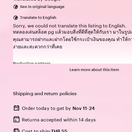
description
See in original language
Translate to English
Sorry, we could not translate this listing to English.
ทดลองเล่นสล็อต pg แล้วมอบสิ่งที่ดีที่สุดให้กับเรา มาในรู
คุณสามารถฝากและฝากโดยใช้กระเป๋าเงินของคุณ ทำให้ก
ง่ายและสะดวกกว่าที่เคย
Production partners
Learn more about this item
ทดลองเล่นสล็อต pg makes this item with help from
Paperworks, The Netherlands
View all
Shipping and return policies
Order today to get by
Nov 11-24
Returns accepted
within 14 days
Cost to ship:
THB
55