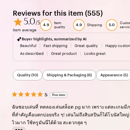
Reviews for this item (555)
5.0
/5
Item
Custo
4.9
4.9
5.0
Shipping
quality
servi
item average
Buyer highlights, summarized by AI
Beautiful
Fast shipping
Great quality
Happy custo
As described
Great product
Looks great
Filter
Quality (10)
Shipping & Packaging (6)
Appearance (5)
by
category
5
5
This item
out
of
ฉันชอบเล่นที่ ทดลองเล่นสล็อต pg มาก เพราะแต่ละเกมมี
5
stars
ที่สำคัญคือแตกบ่อยจริง ๆ! เล่นไม่ถึงสิบสปินก็ได้โบนัสให
ไวมาก ใช้ทรูมันนี่ได้ด้วย สะดวกสุด ๆ