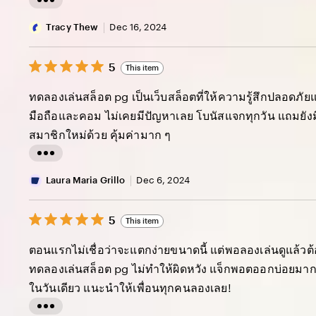
L
i
Tracy Thew
Dec 16, 2024
s
5
t
5
This item
out
i
of
ทดลองเล่นสล็อต pg เป็นเว็บสล็อตที่ให้ความรู้สึกปลอดภัยแล
5
n
stars
มือถือและคอม ไม่เคยมีปัญหาเลย โบนัสแจกทุกวัน แถมยัง
g
สมาชิกใหม่ด้วย คุ้มค่ามาก ๆ
r
e
L
v
i
Laura Maria Grillo
Dec 6, 2024
i
s
e
5
t
5
This item
out
w
i
of
ตอนแรกไม่เชื่อว่าจะแตกง่ายขนาดนี้ แต่พอลองเล่นดูแล้วต
5
b
n
stars
ทดลองเล่นสล็อต pg ไม่ทำให้ผิดหวัง แจ็กพอตออกบ่อยมาก 
y
g
ในวันเดียว แนะนำให้เพื่อนทุกคนลองเลย!
T
r
r
e
L