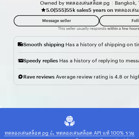
G
y
Owned by ทดลองเล่นสล็อต pg
|
Bangkok, 
v
5.0
(555)
55k sales
5 years on ทดลองเล่น
r
i
i
e
Message seller
Fol
l
w
This seller usually responds
within a few hours
l
b
o
Smooth shipping
Has a history of shipping on t
y
C
Speedy replies
Has a history of replying to mess
o
n
Rave reviews
Average review rating is 4.8 or hig
n
y
ทดลองเล่นสล็อต pg 🛴 ทดลองเล่นสล็อต API แท้ 100% รวม