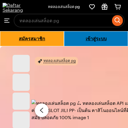
ทดลอง
ทดลองเล่นสล็อต pg
Skip
เล่น
to
Search
Browse
สล็อต
ontent
for
pg
items
or
สมัครสมาชิก
เข้าสู่ระบบ
shops
ทดลองเล่นสล็อต pg