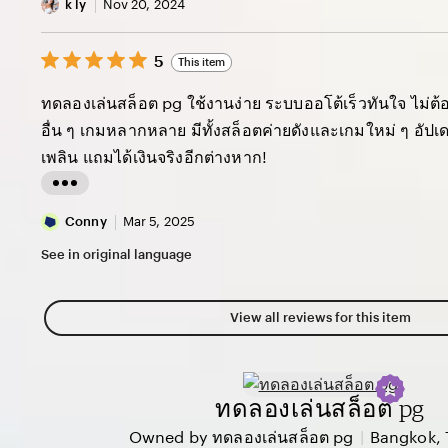
a
v
i
k ly
Nov 20, 2024
c
i
s
y
e
5
t
5
This item
out
T
w
i
of
ทดลองเล่นสล็อต pg ใช้งานง่าย ระบบออโต้เร็วทันใจ ไม่ต
5
h
b
n
stars
อื่น ๆ เกมหลากหลาย มีทั้งสล็อตค่ายดังและเกมใหม่ ๆ อัป
e
y
g
เพลิน แถมได้เงินจริงอีกต่างหาก!
w
L
r
a
e
L
u
v
i
Conny
Mar 5, 2025
r
i
s
See in original language
a
e
t
M
w
i
View all reviews for this item
a
b
n
r
y
g
i
k
r
ทดลองเล่นสล็อต pg
a
l
e
G
y
Owned by ทดลองเล่นสล็อต pg
|
Bangkok, 
v