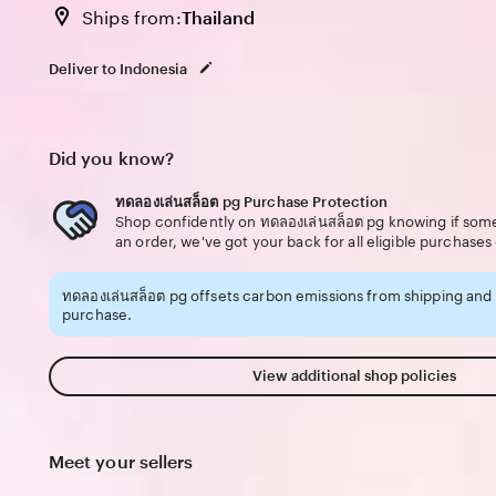
Ships from:
Thailand
Deliver to Indonesia
Did you know?
ทดลองเล่นสล็อต pg Purchase Protection
Shop confidently on ทดลองเล่นสล็อต pg knowing if som
an order, we've got your back for all eligible purchase
ทดลองเล่นสล็อต pg offsets carbon emissions from shipping and
purchase.
View additional shop policies
Meet your sellers