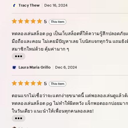
i
Tracy Thew
Dec 16, 2024
s
5
t
5
This item
out
i
of
ทดลองเล่นสล็อต pg เป็นเว็บสล็อตที่ให้ความรู้สึกปลอดภัยแล
5
n
stars
มือถือและคอม ไม่เคยมีปัญหาเลย โบนัสแจกทุกวัน แถมยัง
g
สมาชิกใหม่ด้วย คุ้มค่ามาก ๆ
r
e
L
v
i
Laura Maria Grillo
Dec 6, 2024
i
s
e
5
t
5
This item
out
w
i
of
ตอนแรกไม่เชื่อว่าจะแตกง่ายขนาดนี้ แต่พอลองเล่นดูแล้วต
5
b
n
stars
ทดลองเล่นสล็อต pg ไม่ทำให้ผิดหวัง แจ็กพอตออกบ่อยมาก 
y
g
ในวันเดียว แนะนำให้เพื่อนทุกคนลองเลย!
T
r
r
e
L