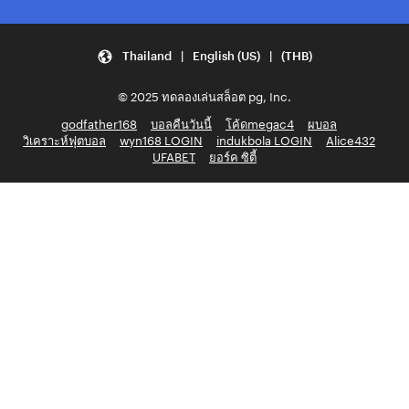
Thailand | English (US) | (THB)
© 2025 ทดลองเล่นสล็อต pg, Inc.
godfather168
บอลคืนวันนี้
โค้ดmegac4
ผบอล
วิเคราะห์ฟุตบอล
wyn168 LOGIN
indukbola LOGIN
Alice432
UFABET
ยอร์ค ซิตี้