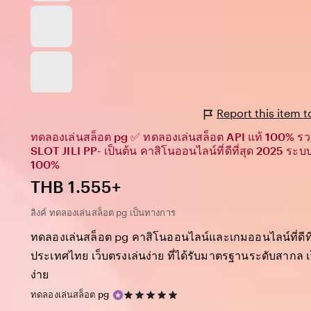
Report this item 
ทดลองเล่นสล็อต pg ✅ ทดลองเล่นสล็อต API แท้ 100% ร
SLOT JILI PP- เป็นต้น คาสิโนออนไลน์ที่ดีที่สุด 2025 ระ
100%
Price:
THB 1.555+
ลิงค์ ทดลองเล่นสล็อต pg เป็นทางการ
ทดลองเล่นสล็อต pg คาสิโนออนไลน์และเกมออนไลน์ที่ดีที่
ประเทศไทย เว็บตรงเล่นง่าย ที่ได้รับมาตรฐานระดับสากล 
ง่าย
5
ทดลองเล่นสล็อต pg
out