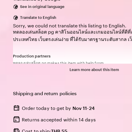
description
See in original language
Translate to English
Sorry, we could not translate this listing to English.
ทดลองเล่นสล็อต pg คาสิโนออนไลน์และเกมออนไลน์ที่ดีที่ส
ประเทศไทย เว็บตรงเล่นง่าย ที่ได้รับมาตรฐานระดับสากล เ
Production partners
ทดลองเล่นสล็อต pg makes this item with help from
Paperworks, The Netherlands
Learn more about this item
View all
Shipping and return policies
Order today to get by
Nov 11-24
Returns accepted
within 14 days
Cost to ship:
THB
55