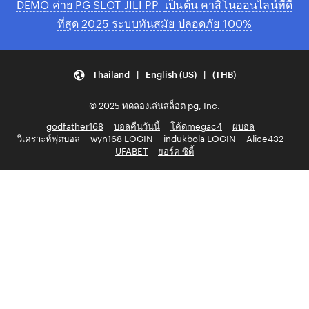
DEMO ค่าย PG SLOT JILI PP- เป็นต้น คาสิโนออนไลน์ที่ดี
ที่สุด 2025 ระบบทันสมัย ปลอดภัย 100%
Thailand | English (US) | (THB)
© 2025 ทดลองเล่นสล็อต pg, Inc.
godfather168
บอลคืนวันนี้
โค้ดmegac4
ผบอล
วิเคราะห์ฟุตบอล
wyn168 LOGIN
indukbola LOGIN
Alice432
UFABET
ยอร์ค ซิตี้