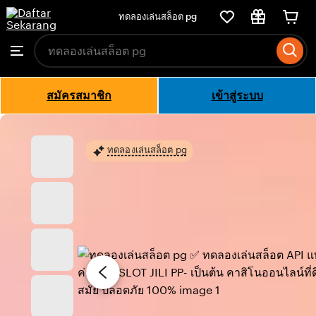
ทดลอง
ทดลองเล่นสล็อต pg
Skip
เล่น
to
Search
Browse
สล็อต
ontent
for
pg
items
or
สมัครสมาชิก
เข้าสู่ระบบ
shops
ทดลองเล่นสล็อต pg