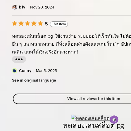
a
v
i
k ly
Nov 20, 2024
c
i
s
y
e
5
t
5
This item
out
T
w
i
of
ทดลองเล่นสล็อต pg ใช้งานง่าย ระบบออโต้เร็วทันใจ ไม่ต
5
h
b
n
stars
อื่น ๆ เกมหลากหลาย มีทั้งสล็อตค่ายดังและเกมใหม่ ๆ อัป
e
y
g
เพลิน แถมได้เงินจริงอีกต่างหาก!
w
L
r
a
e
L
u
v
i
Conny
Mar 5, 2025
r
i
s
See in original language
a
e
t
M
w
i
View all reviews for this item
a
b
n
r
y
g
i
k
r
ทดลองเล่นสล็อต pg
a
l
e