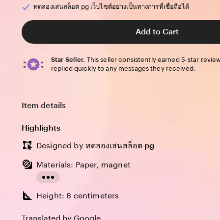
of
ทดลองเล่นสล็อต pg เว็บไซต์อย่างเป็นทางการที่เชื่อถือได้
5
stars
Add to Cart
Star Seller.
This seller consistently earned 5-star revie
replied quickly to any messages they received.
Item details
Highlights
Designed by
ทดลองเล่นสล็อต pg
Materials: Paper, magnet
Read
Height: 8 centimeters
the
full
Translated by Google