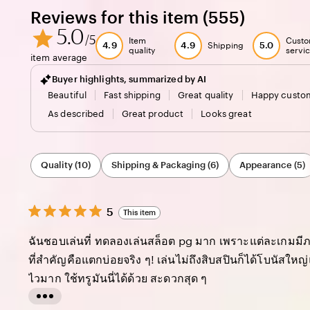
Reviews for this item (555)
5.0
/5
Item
Custo
4.9
4.9
5.0
Shipping
quality
servi
item average
Buyer highlights, summarized by AI
Beautiful
Fast shipping
Great quality
Happy custo
As described
Great product
Looks great
Filter
Quality (10)
Shipping & Packaging (6)
Appearance (5)
by
category
5
5
This item
out
of
ฉันชอบเล่นที่ ทดลองเล่นสล็อต pg มาก เพราะแต่ละเกมมี
5
stars
ที่สำคัญคือแตกบ่อยจริง ๆ! เล่นไม่ถึงสิบสปินก็ได้โบนัสให
ไวมาก ใช้ทรูมันนี่ได้ด้วย สะดวกสุด ๆ
L