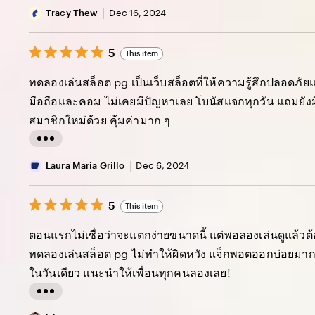
i
Tracy Thew
Dec 16, 2024
s
5
t
5
This item
out
i
of
ทดลองเล่นสล็อต pg เป็นเว็บสล็อตที่ให้ความรู้สึกปลอดภัยแล
5
n
stars
มือถือและคอม ไม่เคยมีปัญหาเลย โบนัสแจกทุกวัน แถมยัง
g
สมาชิกใหม่ด้วย คุ้มค่ามาก ๆ
r
e
L
v
i
Laura Maria Grillo
Dec 6, 2024
i
s
e
5
t
5
This item
out
w
i
of
ตอนแรกไม่เชื่อว่าจะแตกง่ายขนาดนี้ แต่พอลองเล่นดูแล้วต
5
b
n
stars
ทดลองเล่นสล็อต pg ไม่ทำให้ผิดหวัง แจ็กพอตออกบ่อยมาก 
y
g
ในวันเดียว แนะนำให้เพื่อนทุกคนลองเลย!
T
r
r
e
L