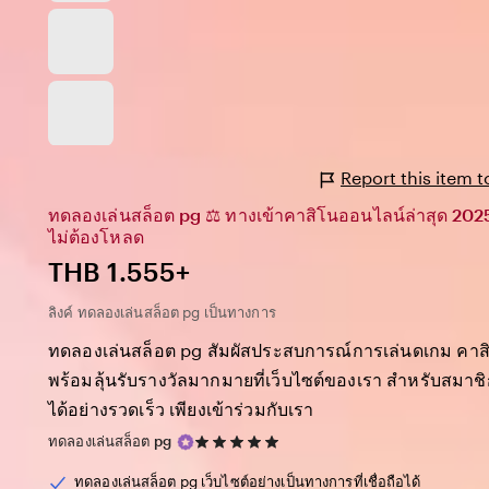
Report this item 
ทดลองเล่นสล็อต pg ⚖️ ทางเข้าคาสิโนออนไลน์ล่าสุด 2025 เ
ไม่ต้องโหลด
Price:
THB 1.555+
ลิงค์ ทดลองเล่นสล็อต pg เป็นทางการ
ทดลองเล่นสล็อต pg สัมผัสประสบการณ์การเล่นดเกม คาสิโน
พร้อมลุ้นรับรางวัลมากมายที่เว็บไซต์ของเรา สำหรับสมาชิ
ได้อย่างรวดเร็ว เพียงเข้าร่วมกับเรา
5
ทดลองเล่นสล็อต pg
out
of
ทดลองเล่นสล็อต pg เว็บไซต์อย่างเป็นทางการที่เชื่อถือได้