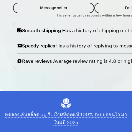
i
e
Message seller
Fol
l
w
This seller usually responds
within a few hours
l
b
o
Smooth shipping
Has a history of shipping on t
y
C
Speedy replies
Has a history of replying to mess
o
n
Rave reviews
Average review rating is 4.8 or hig
n
y
ทดลองเล่นสล็อต pg 🦾 เว็บสล็อตแท้ 100% ระบบถอนไว มา
ใหม่ปี 2025