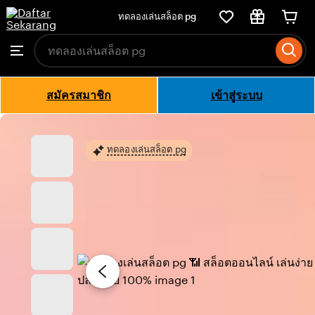
ทดลอง
ทดลองเล่นสล็อต pg
Skip
เล่น
to
Search
Browse
สล็อต
ontent
for
pg
items
or
สมัครสมาชิก
เข้าสู่ระบบ
shops
ทดลองเล่นสล็อต pg