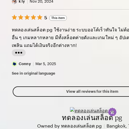
a
v
i
k ly
Nov 20, 2024
c
i
s
y
e
5
t
5
This item
out
T
w
i
of
ทดลองเล่นสล็อต pg ใช้งานง่าย ระบบออโต้เร็วทันใจ ไม่ต
5
h
b
n
stars
อื่น ๆ เกมหลากหลาย มีทั้งสล็อตค่ายดังและเกมใหม่ ๆ อัป
e
y
g
เพลิน แถมได้เงินจริงอีกต่างหาก!
w
L
r
a
e
L
u
v
i
Conny
Mar 5, 2025
r
i
s
See in original language
a
e
t
M
w
i
View all reviews for this item
a
b
n
r
y
g
i
k
r
ทดลองเล่นสล็อต pg
a
l
e
G
y
Owned by ทดลองเล่นสล็อต pg
|
Bangkok, 
v