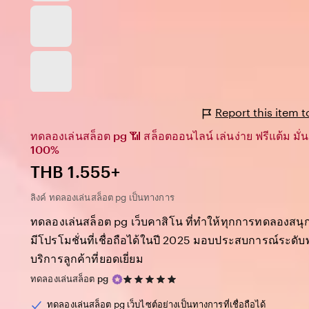
Report this item 
ทดลองเล่นสล็อต pg 📶 สล็อตออนไลน์ เล่นง่าย ฟรีแต้ม ม
100%
Price:
THB 1.555+
ลิงค์ ทดลองเล่นสล็อต pg เป็นทางการ
ทดลองเล่นสล็อต pg เว็บคาสิโน ที่ทำให้ทุกการทดลองสนุก
มีโปรโมชั่นที่เชื่อถือได้ในปี 2025 มอบประสบการณ์ระดับ
บริการลูกค้าที่ยอดเยี่ยม
5
ทดลองเล่นสล็อต pg
out
of
ทดลองเล่นสล็อต pg เว็บไซต์อย่างเป็นทางการที่เชื่อถือได้