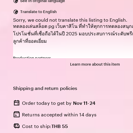
See in original language
Translate to English
Sorry, we could not translate this listing to English.
ทดลองเล่นสล็อต pg เว็บคาสิโน ที่ทำให้ทุกการทดลองสนุกส
โปรโมชั่นที่เชื่อถือได้ในปี 2025 มอบประสบการณ์ระดับพรี
ลูกค้าที่ยอดเยี่ยม
Production partners
Learn more about this item
ทดลองเล่นสล็อต pg makes this item with help from
Paperworks, The Netherlands
View all
Shipping and return policies
Order today to get by
Nov 11-24
Returns accepted
within 14 days
Cost to ship:
THB
55