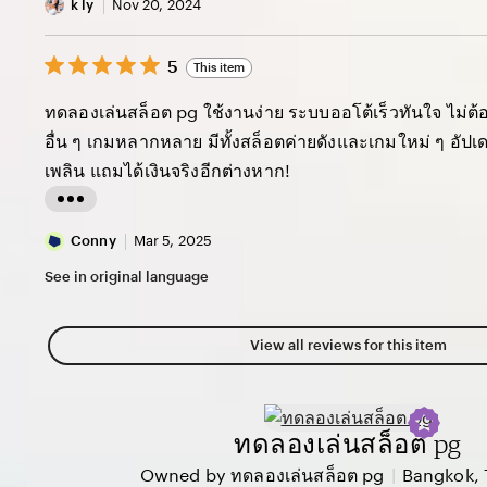
a
v
i
k ly
Nov 20, 2024
c
i
s
y
e
5
t
5
This item
out
T
w
i
of
ทดลองเล่นสล็อต pg ใช้งานง่าย ระบบออโต้เร็วทันใจ ไม่ต
5
h
b
n
stars
อื่น ๆ เกมหลากหลาย มีทั้งสล็อตค่ายดังและเกมใหม่ ๆ อัป
e
y
g
เพลิน แถมได้เงินจริงอีกต่างหาก!
w
L
r
a
e
L
u
v
i
Conny
Mar 5, 2025
r
i
s
See in original language
a
e
t
M
w
i
View all reviews for this item
a
b
n
r
y
g
i
k
r
ทดลองเล่นสล็อต pg
a
l
e
G
y
Owned by ทดลองเล่นสล็อต pg
|
Bangkok, 
v