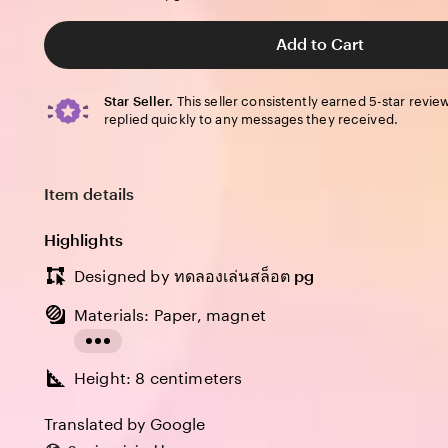
5
stars
Add to Cart
Star Seller.
This seller consistently earned 5-star revie
replied quickly to any messages they received.
Item details
Highlights
Designed by
ทดลองเล่นสล็อต pg
Materials: Paper, magnet
Read
Height: 8 centimeters
the
full
Translated by Google
description