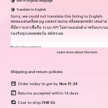
See in original language
Translate to English
Sorry, we could not translate this listing to English.
ทดลองเล่นสล็อต pg แหล่งรวมเกม สล็อตแตกหนัก เล่นง่าย ได
ที่มีความน่าเชื่อถือ ระบบ API ไม่ผ่านเอเย่นต์ มาพร้อมระ
รองรับทุกแพลตฟอร์ม สมัครเลย
Production partners
Learn more about this item
ทดลองเล่นสล็อต pg makes this item with help from
Paperworks, The Netherlands
View all
Shipping and return policies
Order today to get by
Nov 11-24
Returns accepted
within 14 days
Cost to ship:
THB
55