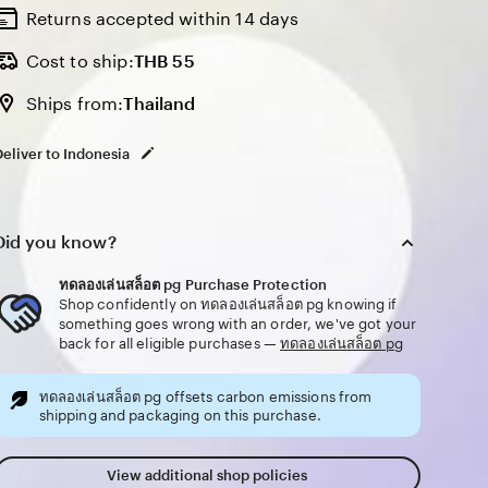
Returns accepted
within 14 days
Cost to ship:
THB
55
Ships from:
Thailand
eliver to Indonesia
Did you know?
ทดลองเล่นสล็อต pg Purchase Protection
Shop confidently on ทดลองเล่นสล็อต pg knowing if
something goes wrong with an order, we've got your
back for all eligible purchases —
ทดลองเล่นสล็อต pg
ทดลองเล่นสล็อต pg offsets carbon emissions from
shipping and packaging on this purchase.
View additional shop policies