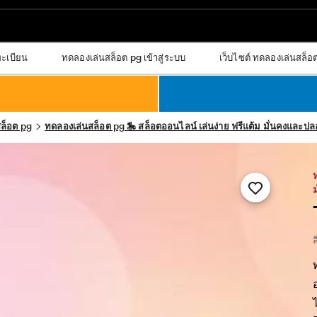
ะเบียน
ทดลองเล่นสล็อต pg เข้าสู่ระบบ
เว็บไซต์ ทดลองเล่นสล็อ
ล็อต pg
ทดลองเล่นสล็อต pg 🎠 สล็อตออนไลน์ เล่นง่าย ฟรีแต้ม มั่นคงและป
Add
to
Favorites
ล