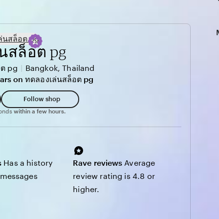
นสล็อต pg
อต pg
|
Bangkok, Thailand
ars on ทดลองเล่นสล็อต pg
Follow shop
ponds
within a few hours.
s
Has a history
Rave reviews
Average
o messages
review rating is 4.8 or
higher.