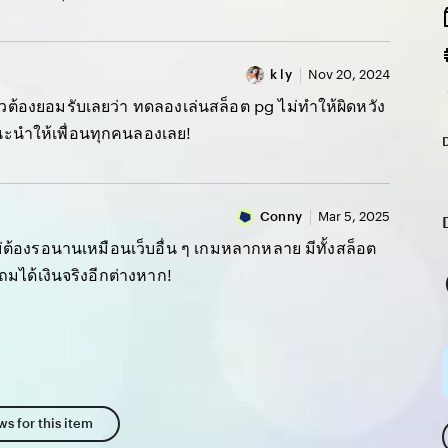
k ly
Nov 20, 2024
วต้องยอมรับเลยว่า ทดลองเล่นสล็อต pg ไม่ทำให้ผิดหวัง
นะนำให้เพื่อนทุกคนลองเลย!
D
Conny
Mar 5, 2025
่ต้องรอนานเหมือนเว็บอื่น ๆ เกมหลากหลาย มีทั้งสล็อต
มได้เงินจริงอีกต่างหาก!
ws for this item