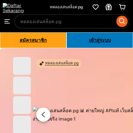
ทดลอง
ทดลองเล่นสล็อต pg
Skip
เล่น
to
Search
Browse
สล็อต
ontent
for
pg
items
or
สมัครสมาชิก
เข้าสู่ระบบ
shops
ทดลองเล่นสล็อต pg