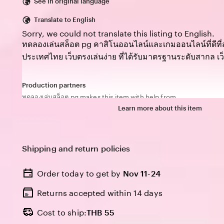
See in original language
Translate to English
Sorry, we could not translate this listing to English.
ทดลองเล่นสล็อต pg คาสิโนออนไลน์และเกมออนไลน์ที่ดีที่ส
ประเทศไทย เว็บตรงเล่นง่าย ที่ได้รับมาตรฐานระดับสากล เ
Production partners
ทดลองเล่นสล็อต pg makes this item with help from
Paperworks, The Netherlands
Learn more about this item
View all
Shipping and return policies
Order today to get by
Nov 11-24
Returns accepted
within 14 days
Cost to ship:
THB
55