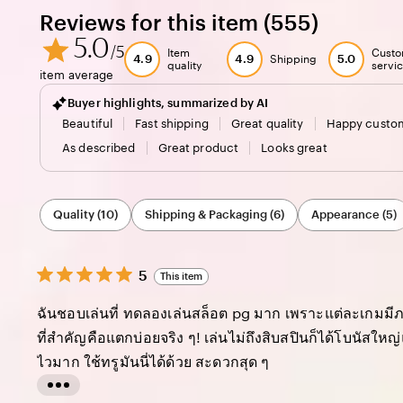
Reviews for this item (555)
5.0
/5
Item
Custo
4.9
4.9
5.0
Shipping
quality
servi
item average
Buyer highlights, summarized by AI
Beautiful
Fast shipping
Great quality
Happy custo
As described
Great product
Looks great
Filter
Quality (10)
Shipping & Packaging (6)
Appearance (5)
by
category
5
5
This item
out
of
ฉันชอบเล่นที่ ทดลองเล่นสล็อต pg มาก เพราะแต่ละเกมมี
5
stars
ที่สำคัญคือแตกบ่อยจริง ๆ! เล่นไม่ถึงสิบสปินก็ได้โบนัสให
ไวมาก ใช้ทรูมันนี่ได้ด้วย สะดวกสุด ๆ
L