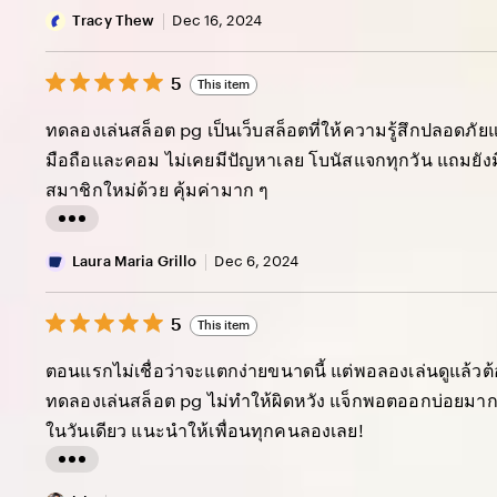
i
Tracy Thew
Dec 16, 2024
s
5
t
5
This item
out
i
of
ทดลองเล่นสล็อต pg เป็นเว็บสล็อตที่ให้ความรู้สึกปลอดภัยแล
5
n
stars
มือถือและคอม ไม่เคยมีปัญหาเลย โบนัสแจกทุกวัน แถมยัง
g
สมาชิกใหม่ด้วย คุ้มค่ามาก ๆ
r
e
L
v
i
Laura Maria Grillo
Dec 6, 2024
i
s
e
5
t
5
This item
out
w
i
of
ตอนแรกไม่เชื่อว่าจะแตกง่ายขนาดนี้ แต่พอลองเล่นดูแล้วต
5
b
n
stars
ทดลองเล่นสล็อต pg ไม่ทำให้ผิดหวัง แจ็กพอตออกบ่อยมาก 
y
g
ในวันเดียว แนะนำให้เพื่อนทุกคนลองเลย!
T
r
r
e
L