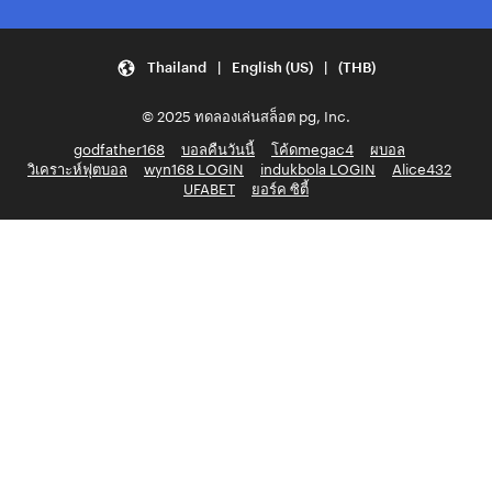
Thailand | English (US) | (THB)
© 2025 ทดลองเล่นสล็อต pg, Inc.
godfather168
บอลคืนวันนี้
โค้ดmegac4
ผบอล
วิเคราะห์ฟุตบอล
wyn168 LOGIN
indukbola LOGIN
Alice432
UFABET
ยอร์ค ซิตี้