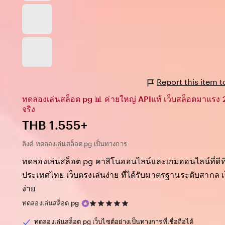
Report this item 
ทดลองเล่นสล็อต pg 📊 ค่ายใหญ่ APIแท้ เว็บสล็อตมาแรง 
จริง
Price:
THB 1.555+
ลิงค์ ทดลองเล่นสล็อต pg เป็นทางการ
ทดลองเล่นสล็อต pg คาสิโนออนไลน์และเกมออนไลน์ที่ดีที่
ประเทศไทย เว็บตรงเล่นง่าย ที่ได้รับมาตรฐานระดับสากล 
ง่าย
5
ทดลองเล่นสล็อต pg
out
of
ทดลองเล่นสล็อต pg เว็บไซต์อย่างเป็นทางการที่เชื่อถือได้