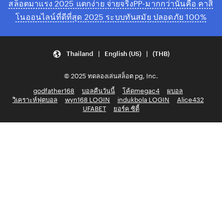
สล็อตมาแรง 2025 แตกง่าย จ่ายจริงPP-มากกว่านั้นคือ คาสิ
โนออนไลน์ที่ดีที่สุด 2025 ระบบทันสมัย ปลอดภัย 100%
Thailand | English (US) | (THB)
© 2025 ทดลองเล่นสล็อต pg, Inc.
godfather168
บอลคืนวันนี้
โค้ดmegac4
ผบอล
วิเคราะห์ฟุตบอล
wyn168 LOGIN
indukbola LOGIN
Alice432
UFABET
ยอร์ค ซิตี้