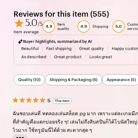
Reviews for this item (555)
5.0
/5
Item
Custo
4.9
4.9
5.0
Shipping
quality
servi
item average
Buyer highlights, summarized by AI
Beautiful
Fast shipping
Great quality
Happy custo
As described
Great product
Looks great
Filter
Quality (10)
Shipping & Packaging (6)
Appearance (5)
by
category
5
5
This item
out
of
ฉันชอบเล่นที่ ทดลองเล่นสล็อต pg มาก เพราะแต่ละเกมมี
5
stars
ที่สำคัญคือแตกบ่อยจริง ๆ! เล่นไม่ถึงสิบสปินก็ได้โบนัสให
ไวมาก ใช้ทรูมันนี่ได้ด้วย สะดวกสุด ๆ