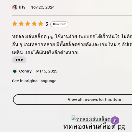
a
v
i
k ly
Nov 20, 2024
c
i
s
y
e
5
t
5
This item
out
T
w
i
of
ทดลองเล่นสล็อต pg ใช้งานง่าย ระบบออโต้เร็วทันใจ ไม่ต
5
h
b
n
stars
อื่น ๆ เกมหลากหลาย มีทั้งสล็อตค่ายดังและเกมใหม่ ๆ อัป
e
y
g
เพลิน แถมได้เงินจริงอีกต่างหาก!
w
L
r
a
e
L
u
v
i
Conny
Mar 5, 2025
r
i
s
See in original language
a
e
t
M
w
i
View all reviews for this item
a
b
n
r
y
g
i
k
r
ทดลองเล่นสล็อต pg
a
l
e