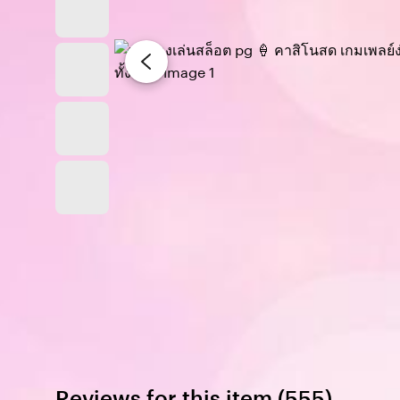
Reviews for this item (555)