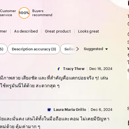
Customer
Buyers
100%
service
recommend
omer
As described
Great product
Looks great
Suggested
5)
Description accuracy (3)
Seller service (2)
Sizing & Fit (1)
Tracy Thew
Dec 16, 2024
ีภาพสวย เสียงชัด และที่สำคัญคือแตกบ่อยจริง ๆ! เล่น
้ทรูมันนี่ได้ด้วย สะดวกสุด ๆ
Laura Maria Grillo
Dec 6, 2024
ภัยและมั่นคง เล่นได้ทั้งในมือถือและคอม ไม่เคยมีปัญหา
ม่ด้วย คุ้มค่ามาก ๆ