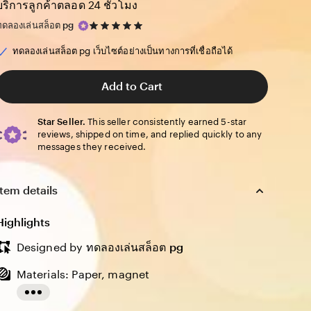
บริการลูกค้าตลอด 24 ชั่วโมง
5
ทดลองเล่นสล็อต pg
out
of
ทดลองเล่นสล็อต pg เว็บไซต์อย่างเป็นทางการที่เชื่อถือได้
5
stars
Add to Cart
Star Seller.
This seller consistently earned 5-star
reviews, shipped on time, and replied quickly to any
messages they received.
Item details
Highlights
Designed by
ทดลองเล่นสล็อต pg
Materials: Paper, magnet
Read