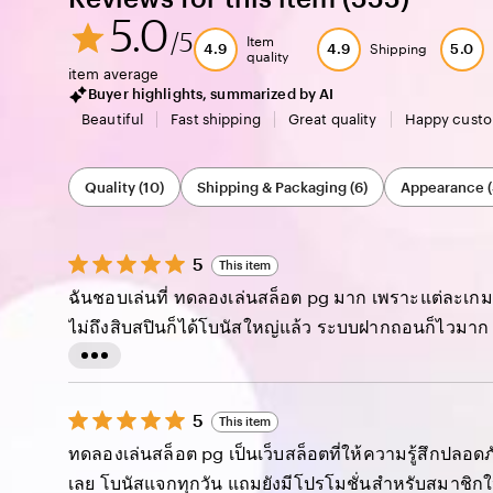
5.0
/5
Item
4.9
4.9
5.0
Shipping
quality
item average
Buyer highlights, summarized by AI
Beautiful
Fast shipping
Great quality
Happy cust
Filter
Quality (10)
Shipping & Packaging (6)
Appearance (
by
category
5
5
This item
out
ฉันชอบเล่นที่ ทดลองเล่นสล็อต pg มาก เพราะแต่ละเกมม
of
5
ไม่ถึงสิบสปินก็ได้โบนัสใหญ่แล้ว ระบบฝากถอนก็ไวมาก ใช
stars
L
i
5
5
This item
s
out
ทดลองเล่นสล็อต pg เป็นเว็บสล็อตที่ให้ความรู้สึกปลอด
of
t
5
เลย โบนัสแจกทุกวัน แถมยังมีโปรโมชั่นสำหรับสมาชิกให
i
stars