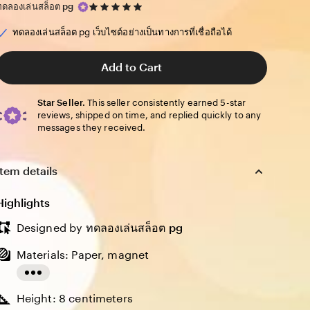
5
ทดลองเล่นสล็อต pg
out
of
ทดลองเล่นสล็อต pg เว็บไซต์อย่างเป็นทางการที่เชื่อถือได้
5
stars
Add to Cart
Star Seller.
This seller consistently earned 5-star
reviews, shipped on time, and replied quickly to any
messages they received.
Item details
Highlights
Designed by
ทดลองเล่นสล็อต pg
Materials: Paper, magnet
Read
Height: 8 centimeters
the