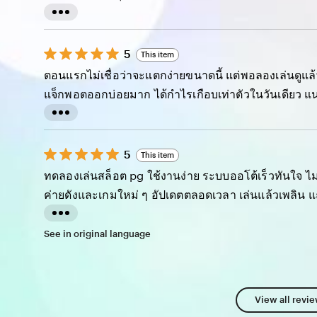
n
L
g
i
5
r
5
This item
s
out
e
ตอนแรกไม่เชื่อว่าจะแตกง่ายขนาดนี้ แต่พอลองเล่นดูแล้
of
t
5
v
แจ็กพอตออกบ่อยมาก ได้กำไรเกือบเท่าตัวในวันเดียว แ
i
stars
i
n
L
e
g
i
w
5
r
5
This item
s
out
b
e
ทดลองเล่นสล็อต pg ใช้งานง่าย ระบบออโต้เร็วทันใจ ไม
of
t
y
5
v
ค่ายดังและเกมใหม่ ๆ อัปเดตตลอดเวลา เล่นแล้วเพลิน แถ
i
stars
T
i
n
L
r
e
See in original language
g
i
a
w
r
s
c
b
e
t
y
y
v
i
View all revie
T
L
i