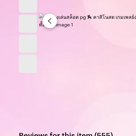
Reviews for this item (555)