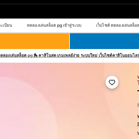
ะเบียน
ทดลองเล่นสล็อต pg เข้าสู่ระบบ
เว็บไซต์ ทดลองเล่นสล็อ
ดลองเล่นสล็อต pg 🏇 คาสิโนสด เกมเพลย์ง่าย ระบบใหม่ เว็บไซต์คาสิโนออนไล
Add
to
Favorites
ล