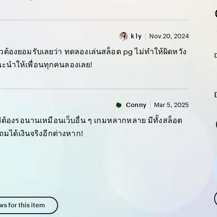
k ly
Nov 20, 2024
วต้องยอมรับเลยว่า ทดลองเล่นสล็อต pg ไม่ทำให้ผิดหวัง
D
นะนำให้เพื่อนทุกคนลองเลย!
Conny
Mar 5, 2025
่ต้องรอนานเหมือนเว็บอื่น ๆ เกมหลากหลาย มีทั้งสล็อต
มได้เงินจริงอีกต่างหาก!
ws for this item