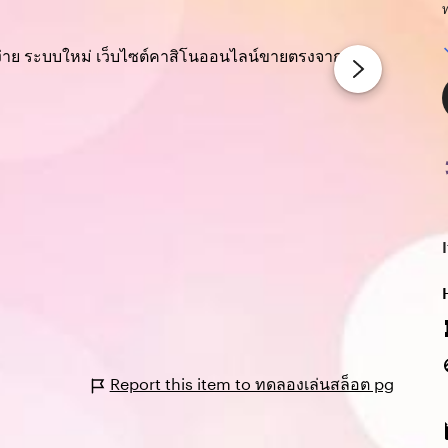
Report this item to ทดลองเล่นสล็อต pg