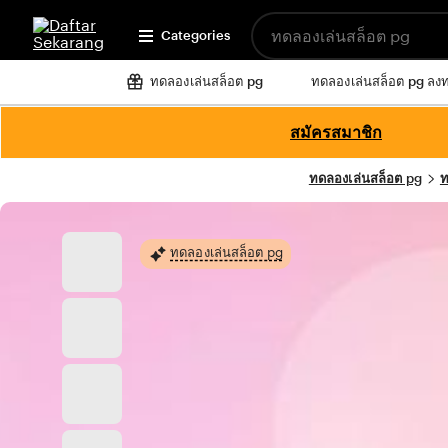
Skip
Search
ทดลอง
to
Categories
for
เล่น
Content
items
สล็อต
or
ทดลองเล่นสล็อต pg
ทดลองเล่นสล็อต pg ลงท
pg
shops
สมัครสมาชิก
ทดลองเล่นสล็อต pg
ท
ทดลองเล่นสล็อต pg