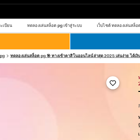
ะเบียน
ทดลองเล่นสล็อต pg เข้าสู่ระบบ
เว็บไซต์ ทดลองเล่นสล็อ
 pg
ทดลองเล่นสล็อต pg 🎯 ทางเข้าคาสิโนออนไลน์ล่าสุด 2025 เล่นง่าย ได้เงิ
Add
to
Favorites
ล