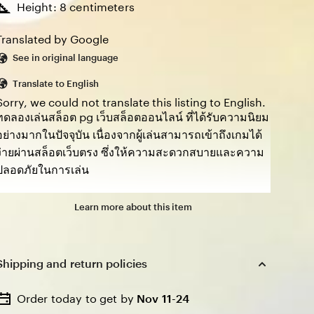
Height: 8 centimeters
the
full
Translated by Google
description
See in original language
Translate to English
Sorry, we could not translate this listing to English.
ทดลองเล่นสล็อต pg เว็บสล็อตออนไลน์ ที่ได้รับความนิยม
อย่างมากในปัจจุบัน เนื่องจากผู้เล่นสามารถเข้าถึงเกมได้
ง่ายผ่านสล็อตเว็บตรง ซึ่งให้ความสะดวกสบายและความ
ปลอดภัยในการเล่น
Learn more about this item
Production partners
ทดลองเล่นสล็อต pg makes this item with help from
Paperworks, The Netherlands
View all
Shipping and return policies
Order today to get by
Nov 11-24