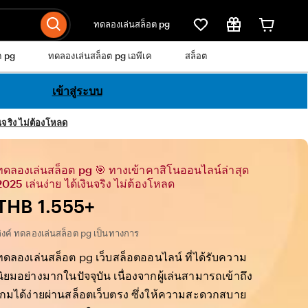
ทดลองเล่นสล็อต pg
ต pg
ทดลองเล่นสล็อต pg เอพีเค
สล็อต
เข้าสู่ระบบ
นจริง ไม่ต้องโหลด
ทดลองเล่นสล็อต pg 🎯 ทางเข้าคาสิโนออนไลน์ล่าสุด
2025 เล่นง่าย ได้เงินจริง ไม่ต้องโหลด
Price:
THB 1.555+
ิงค์ ทดลองเล่นสล็อต pg เป็นทางการ
ทดลองเล่นสล็อต pg เว็บสล็อตออนไลน์ ที่ได้รับความ
นิยมอย่างมากในปัจจุบัน เนื่องจากผู้เล่นสามารถเข้าถึง
เกมได้ง่ายผ่านสล็อตเว็บตรง ซึ่งให้ความสะดวกสบาย