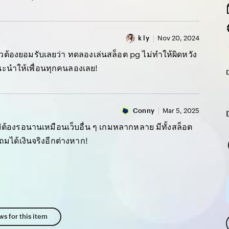
k ly
Nov 20, 2024
วต้องยอมรับเลยว่า ทดลองเล่นสล็อต pg ไม่ทำให้ผิดหวัง
นะนำให้เพื่อนทุกคนลองเลย!
D
Conny
Mar 5, 2025
่ต้องรอนานเหมือนเว็บอื่น ๆ เกมหลากหลาย มีทั้งสล็อต
มได้เงินจริงอีกต่างหาก!
ws for this item