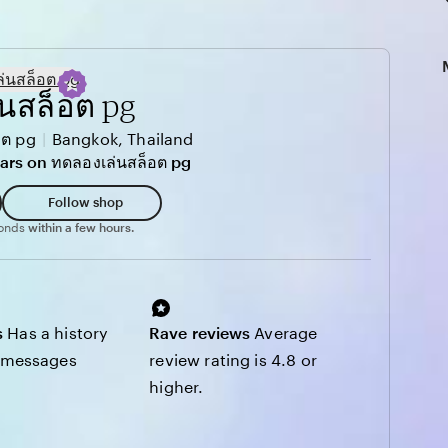
นสล็อต pg
อต pg
|
Bangkok, Thailand
ars on ทดลองเล่นสล็อต pg
Follow shop
ponds
within a few hours.
s
Has a history
Rave reviews
Average
o messages
review rating is 4.8 or
higher.