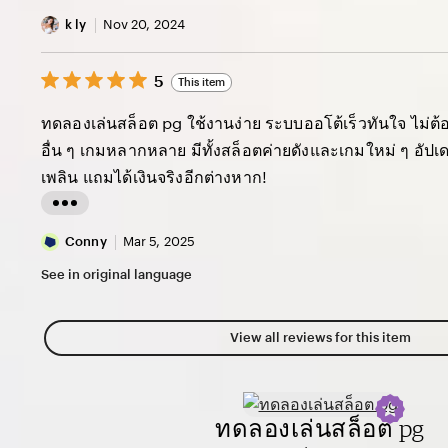
a
v
i
k ly
Nov 20, 2024
c
i
s
y
e
5
t
5
This item
out
T
w
i
of
ทดลองเล่นสล็อต pg ใช้งานง่าย ระบบออโต้เร็วทันใจ ไม่ต
5
h
b
n
stars
อื่น ๆ เกมหลากหลาย มีทั้งสล็อตค่ายดังและเกมใหม่ ๆ อัป
e
y
g
เพลิน แถมได้เงินจริงอีกต่างหาก!
w
L
r
a
e
L
u
v
i
Conny
Mar 5, 2025
r
i
s
See in original language
a
e
t
M
w
i
View all reviews for this item
a
b
n
r
y
g
i
k
r
ทดลองเล่นสล็อต pg
a
l
e