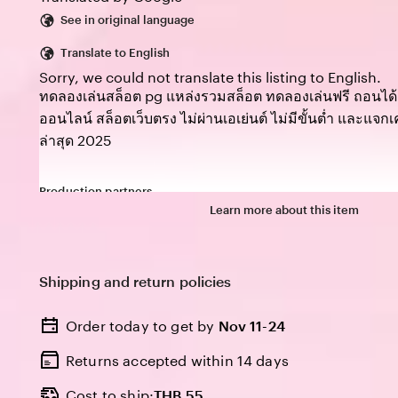
description
See in original language
Translate to English
Sorry, we could not translate this listing to English.
ทดลองเล่นสล็อต pg แหล่งรวมสล็อต ทดลองเล่นฟรี ถอนได้
ออนไลน์ สล็อตเว็บตรง ไม่ผ่านเอเย่นต์ ไม่มีขั้นต่ำ และแจกเ
ล่าสุด 2025
Production partners
Learn more about this item
ทดลองเล่นสล็อต pg makes this item with help from
Paperworks, The Netherlands
View all
Shipping and return policies
Order today to get by
Nov 11-24
Returns accepted
within 14 days
Cost to ship:
THB
55