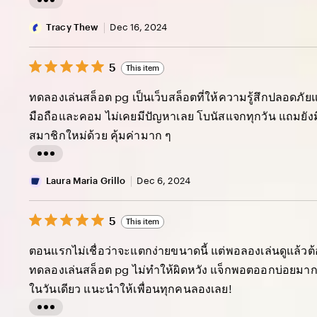
L
i
Tracy Thew
Dec 16, 2024
s
5
t
5
This item
out
i
of
ทดลองเล่นสล็อต pg เป็นเว็บสล็อตที่ให้ความรู้สึกปลอดภัยแล
5
n
stars
มือถือและคอม ไม่เคยมีปัญหาเลย โบนัสแจกทุกวัน แถมยัง
g
สมาชิกใหม่ด้วย คุ้มค่ามาก ๆ
r
e
L
v
i
Laura Maria Grillo
Dec 6, 2024
i
s
e
5
t
5
This item
out
w
i
of
ตอนแรกไม่เชื่อว่าจะแตกง่ายขนาดนี้ แต่พอลองเล่นดูแล้วต
5
b
n
stars
ทดลองเล่นสล็อต pg ไม่ทำให้ผิดหวัง แจ็กพอตออกบ่อยมาก 
y
g
ในวันเดียว แนะนำให้เพื่อนทุกคนลองเลย!
T
r
r
e
L