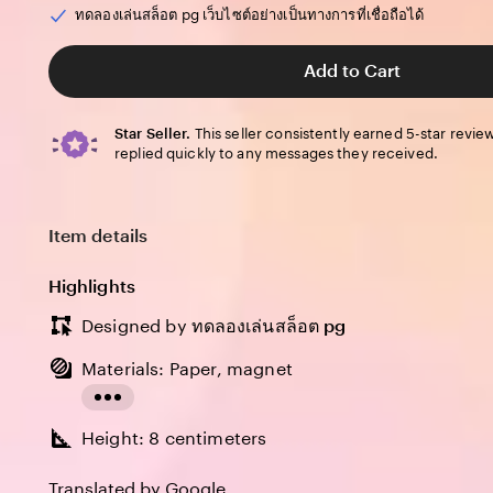
of
ทดลองเล่นสล็อต pg เว็บไซต์อย่างเป็นทางการที่เชื่อถือได้
5
stars
Add to Cart
Star Seller.
This seller consistently earned 5-star revie
replied quickly to any messages they received.
Item details
Highlights
Designed by
ทดลองเล่นสล็อต pg
Materials: Paper, magnet
Read
Height: 8 centimeters
the
full
Translated by Google