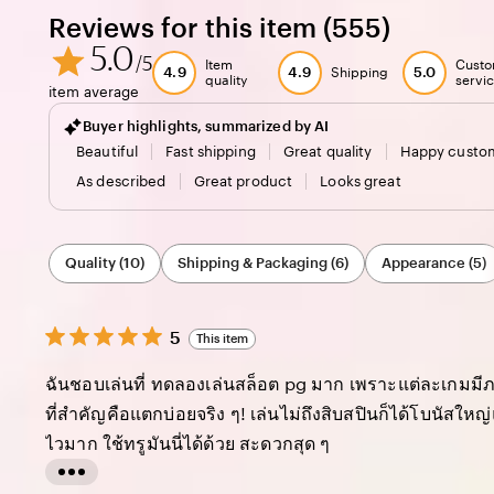
Reviews for this item (555)
5.0
/5
Item
Custo
4.9
4.9
5.0
Shipping
quality
servi
item average
Buyer highlights, summarized by AI
Beautiful
Fast shipping
Great quality
Happy custo
As described
Great product
Looks great
Filter
Quality (10)
Shipping & Packaging (6)
Appearance (5)
by
category
5
5
This item
out
of
ฉันชอบเล่นที่ ทดลองเล่นสล็อต pg มาก เพราะแต่ละเกมมี
5
stars
ที่สำคัญคือแตกบ่อยจริง ๆ! เล่นไม่ถึงสิบสปินก็ได้โบนัสให
ไวมาก ใช้ทรูมันนี่ได้ด้วย สะดวกสุด ๆ
L