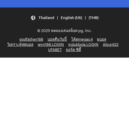
Thailand | English (US) | (THB)
© 2025 ทดลองเล่นสล็อต pg, Inc.
godfather168
บอลคืนวันนี้
โค้ดmegac4
ผบอล
วิเคราะห์ฟุตบอล
wyn168 LOGIN
indukbola LOGIN
Alice432
UFABET
ยอร์ค ซิตี้