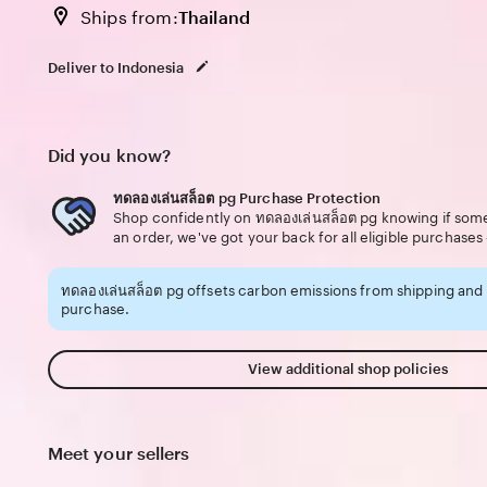
Ships from:
Thailand
Deliver to Indonesia
Did you know?
ทดลองเล่นสล็อต pg Purchase Protection
Shop confidently on ทดลองเล่นสล็อต pg knowing if som
an order, we've got your back for all eligible purchase
ทดลองเล่นสล็อต pg offsets carbon emissions from shipping and
purchase.
View additional shop policies
Meet your sellers