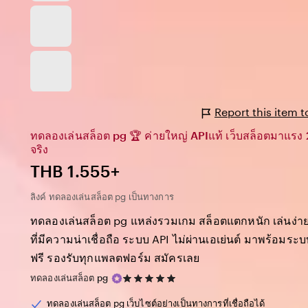
Report this item 
ทดลองเล่นสล็อต pg 🏆 ค่ายใหญ่ APIแท้ เว็บสล็อตมาแรง 
จริง
Price:
THB 1.555+
ลิงค์ ทดลองเล่นสล็อต pg เป็นทางการ
ทดลองเล่นสล็อต pg แหล่งรวมเกม สล็อตแตกหนัก เล่นง่าย ไ
ที่มีความน่าเชื่อถือ ระบบ API ไม่ผ่านเอเย่นต์ มาพร้อมร
ฟรี รองรับทุกแพลตฟอร์ม สมัครเลย
5
ทดลองเล่นสล็อต pg
out
of
ทดลองเล่นสล็อต pg เว็บไซต์อย่างเป็นทางการที่เชื่อถือได้