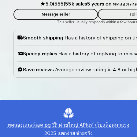
5.0
(555)
55k sales
5 years on ทดลองเล่น
r
i
i
e
Message seller
Fol
l
w
This seller usually responds
within a few hours
l
b
o
Smooth shipping
Has a history of shipping on t
y
C
Speedy replies
Has a history of replying to mess
o
n
Rave reviews
Average review rating is 4.8 or hig
n
y
ทดลองเล่นสล็อต pg 🏆 ค่ายใหญ่ APIแท้ เว็บสล็อตมาแรง
2025 แตกง่าย จ่ายจริง