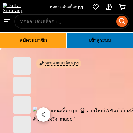
ทดลอง
ทดลองเล่นสล็อต pg
Skip
เล่น
to
Search
Browse
สล็อต
ontent
for
pg
items
or
สมัครสมาชิก
เข้าสู่ระบบ
shops
ทดลองเล่นสล็อต pg