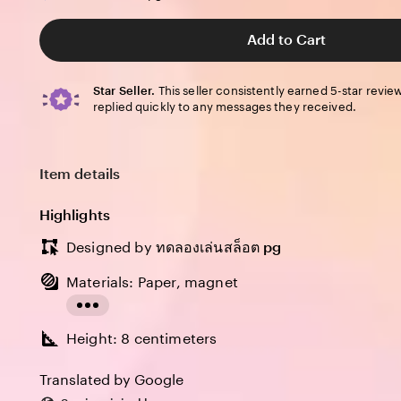
5
stars
Add to Cart
Star Seller.
This seller consistently earned 5-star revie
replied quickly to any messages they received.
Item details
Highlights
Designed by
ทดลองเล่นสล็อต pg
Materials: Paper, magnet
Read
Height: 8 centimeters
the
full
Translated by Google
description