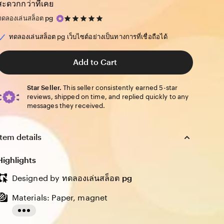
สะดวกกว่าที่เคย
5
ทดลองเล่นสล็อต pg
out
of
ทดลองเล่นสล็อต pg เว็บไซต์อย่างเป็นทางการที่เชื่อถือได้
5
stars
Add to Cart
Star Seller.
This seller consistently earned 5-star
reviews, shipped on time, and replied quickly to any
messages they received.
Item details
Highlights
Designed by
ทดลองเล่นสล็อต pg
Materials: Paper, magnet
Read