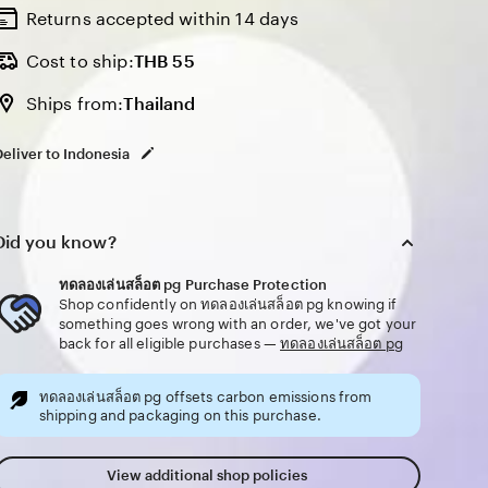
Returns accepted
within 14 days
Cost to ship:
THB
55
Ships from:
Thailand
eliver to Indonesia
Did you know?
ทดลองเล่นสล็อต pg Purchase Protection
Shop confidently on ทดลองเล่นสล็อต pg knowing if
something goes wrong with an order, we've got your
back for all eligible purchases —
ทดลองเล่นสล็อต pg
ทดลองเล่นสล็อต pg offsets carbon emissions from
shipping and packaging on this purchase.
View additional shop policies