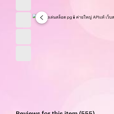
Reviews for this item (555)