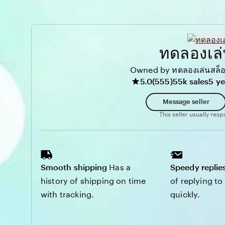
n
h
a
e
g
e
u
w
r
w
r
b
e
a
y
ทดลองเล่
v
M
k
i
Owned by ทดลองเล่นสล็
a
l
e
5.0
(555)
55k sales
5 ye
r
y
w
i
Message seller
b
a
This seller usually res
y
G
C
r
o
i
n
Smooth shipping
Has a
Speedy replie
l
n
history of shipping on time
of replying t
l
y
with tracking.
quickly.
o