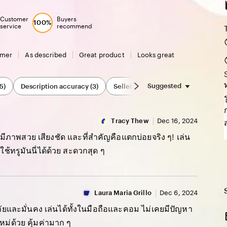
Customer
Buyers
100%
service
recommend
omer
As described
Great product
Looks great
Suggested
5)
Description accuracy (3)
Seller service (2)
Sizing & Fit (1)
Tracy Thew
Dec 16, 2024
ีภาพสวย เสียงชัด และที่สำคัญคือแตกบ่อยจริง ๆ! เล่น
้ทรูมันนี่ได้ด้วย สะดวกสุด ๆ
Laura Maria Grillo
Dec 6, 2024
ภัยและมั่นคง เล่นได้ทั้งในมือถือและคอม ไม่เคยมีปัญหา
ม่ด้วย คุ้มค่ามาก ๆ