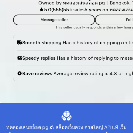
G
y
Owned by ทดลองเล่นสล็อต pg
|
Bangkok, 
v
5.0
(555)
55k sales
5 years on ทดลองเล่น
r
i
i
e
Message seller
Fol
l
w
This seller usually responds
within a few hours
l
b
o
Smooth shipping
Has a history of shipping on t
y
C
Speedy replies
Has a history of replying to mess
o
n
Rave reviews
Average review rating is 4.8 or hig
n
y
ทดลองเล่นสล็อต pg 🎪 สล็อตเว็บตรง ค่ายใหญ่ APIแท้ เว็บ