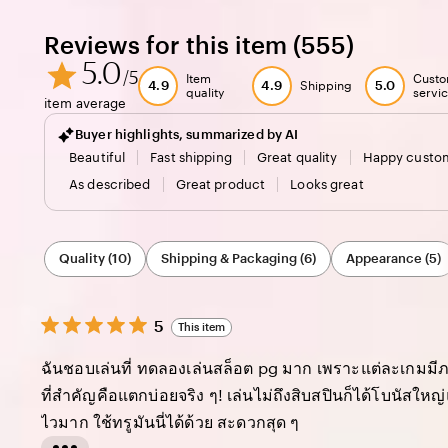
Reviews for this item (555)
5.0
/5
Item
Custo
4.9
4.9
5.0
Shipping
quality
servi
item average
Buyer highlights, summarized by AI
Beautiful
Fast shipping
Great quality
Happy custo
As described
Great product
Looks great
Filter
Quality (10)
Shipping & Packaging (6)
Appearance (5)
by
category
5
5
This item
out
of
ฉันชอบเล่นที่ ทดลองเล่นสล็อต pg มาก เพราะแต่ละเกมมี
5
stars
ที่สำคัญคือแตกบ่อยจริง ๆ! เล่นไม่ถึงสิบสปินก็ได้โบนัสให
ไวมาก ใช้ทรูมันนี่ได้ด้วย สะดวกสุด ๆ