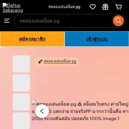
ทดลอง
ทดลองเล่นสล็อต pg
Skip
เล่น
to
Search
Browse
สล็อต
ontent
for
pg
items
or
สมัครสมาชิก
เข้าสู่ระบบ
shops
ทดลองเล่นสล็อต pg