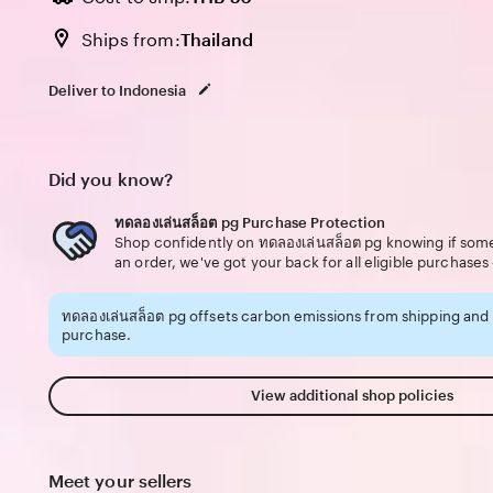
Ships from:
Thailand
Deliver to Indonesia
Did you know?
ทดลองเล่นสล็อต pg Purchase Protection
Shop confidently on ทดลองเล่นสล็อต pg knowing if som
an order, we've got your back for all eligible purchase
ทดลองเล่นสล็อต pg offsets carbon emissions from shipping and
purchase.
View additional shop policies
Meet your sellers