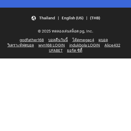
Thailand | English (US) | (THB)
© 2025 ทดลองเล่นสล็อต pg, Inc.
godfather168
บอลคืนวันนี้
โค้ดmegac4
ผบอล
วิเคราะห์ฟุตบอล
wyn168 LOGIN
indukbola LOGIN
Alice432
UFABET
ยอร์ค ซิตี้