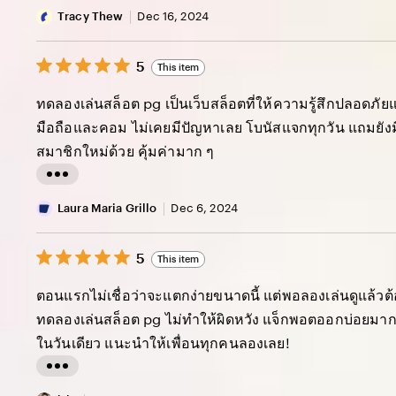
i
Tracy Thew
Dec 16, 2024
s
5
t
5
This item
out
i
of
ทดลองเล่นสล็อต pg เป็นเว็บสล็อตที่ให้ความรู้สึกปลอดภัยแล
5
n
stars
มือถือและคอม ไม่เคยมีปัญหาเลย โบนัสแจกทุกวัน แถมยัง
g
สมาชิกใหม่ด้วย คุ้มค่ามาก ๆ
r
e
L
v
i
Laura Maria Grillo
Dec 6, 2024
i
s
e
5
t
5
This item
out
w
i
of
ตอนแรกไม่เชื่อว่าจะแตกง่ายขนาดนี้ แต่พอลองเล่นดูแล้วต
5
b
n
stars
ทดลองเล่นสล็อต pg ไม่ทำให้ผิดหวัง แจ็กพอตออกบ่อยมาก 
y
g
ในวันเดียว แนะนำให้เพื่อนทุกคนลองเลย!
T
r
r
e
L