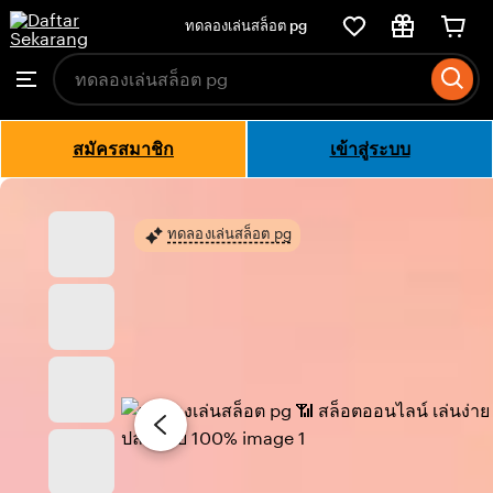
ทดลอง
ทดลองเล่นสล็อต pg
Skip
เล่น
to
Search
Browse
สล็อต
ontent
for
pg
items
or
สมัครสมาชิก
เข้าสู่ระบบ
shops
ทดลองเล่นสล็อต pg