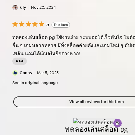
a
v
i
k ly
Nov 20, 2024
c
i
s
y
e
5
t
5
This item
out
T
w
i
of
ทดลองเล่นสล็อต pg ใช้งานง่าย ระบบออโต้เร็วทันใจ ไม่ต
5
h
b
n
stars
อื่น ๆ เกมหลากหลาย มีทั้งสล็อตค่ายดังและเกมใหม่ ๆ อัป
e
y
g
เพลิน แถมได้เงินจริงอีกต่างหาก!
w
L
r
a
e
L
u
v
i
Conny
Mar 5, 2025
r
i
s
See in original language
a
e
t
M
w
i
View all reviews for this item
a
b
n
r
y
g
i
k
r
ทดลองเล่นสล็อต pg
a
l
e