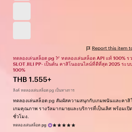
Report this item 
ทดลองเล่นสล็อต pg 🏹 ทดลองเล่นสล็อต API แท้ 100% 
SLOT JILI PP- เป็นต้น คาสิโนออนไลน์ที่ดีที่สุด 2025 ระ
100%
Price:
THB 1.555+
ลิงค์ ทดลองเล่นสล็อต pg เป็นทางการ
ทดลองเล่นสล็อต pg สัมผัสความสนุกกับเกมพนันและคาสิโน
เกมคุณภาพ รางวัลมากมายและบริการที่เป็นเลิศ พร้อมเปิ
ชั่วโมง.
5
ทดลองเล่นสล็อต pg
out