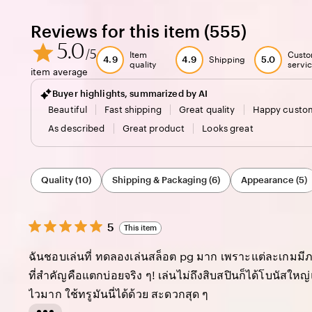
Reviews for this item (555)
5.0
/5
Item
Custo
4.9
4.9
5.0
Shipping
quality
servi
item average
Buyer highlights, summarized by AI
Beautiful
Fast shipping
Great quality
Happy custo
As described
Great product
Looks great
Filter
Quality (10)
Shipping & Packaging (6)
Appearance (5)
by
category
5
5
This item
out
of
ฉันชอบเล่นที่ ทดลองเล่นสล็อต pg มาก เพราะแต่ละเกมมี
5
stars
ที่สำคัญคือแตกบ่อยจริง ๆ! เล่นไม่ถึงสิบสปินก็ได้โบนัสให
ไวมาก ใช้ทรูมันนี่ได้ด้วย สะดวกสุด ๆ