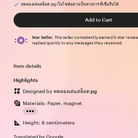
of
ทดลองเล่นสล็อต pg เว็บไซต์อย่างเป็นทางการที่เชื่อถือได้
5
stars
Add to Cart
Star Seller.
This seller consistently earned 5-star revie
replied quickly to any messages they received.
Item details
Highlights
Designed by
ทดลองเล่นสล็อต pg
Materials: Paper, magnet
Read
Height: 8 centimeters
the
full
Translated by Google