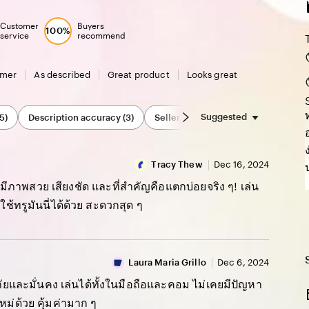
Customer
Buyers
100%
service
recommend
omer
As described
Great product
Looks great
Suggested
5)
Description accuracy (3)
Seller service (2)
Sizing & Fit (1)
Tracy Thew
Dec 16, 2024
ีภาพสวย เสียงชัด และที่สำคัญคือแตกบ่อยจริง ๆ! เล่น
้ทรูมันนี่ได้ด้วย สะดวกสุด ๆ
Laura Maria Grillo
Dec 6, 2024
ภัยและมั่นคง เล่นได้ทั้งในมือถือและคอม ไม่เคยมีปัญหา
ม่ด้วย คุ้มค่ามาก ๆ