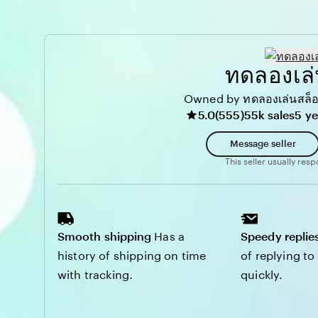
n
h
a
e
g
e
u
w
r
w
r
b
e
a
y
ทดลองเล่
v
M
k
i
Owned by ทดลองเล่นสล็
a
l
e
5.0
(555)
55k sales
5 ye
r
y
w
i
Message seller
b
a
This seller usually res
y
G
C
r
o
i
n
Smooth shipping
Has a
Speedy replie
l
n
history of shipping on time
of replying t
l
y
with tracking.
quickly.
o