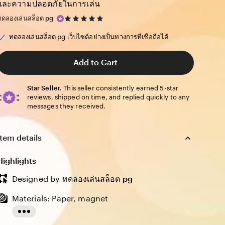
และความปลอดภัยในการเล่น
5
ทดลองเล่นสล็อต pg
out
of
ทดลองเล่นสล็อต pg เว็บไซต์อย่างเป็นทางการที่เชื่อถือได้
5
stars
Add to Cart
Star Seller.
This seller consistently earned 5-star
reviews, shipped on time, and replied quickly to any
messages they received.
Item details
Highlights
Designed by
ทดลองเล่นสล็อต pg
Materials: Paper, magnet
Read