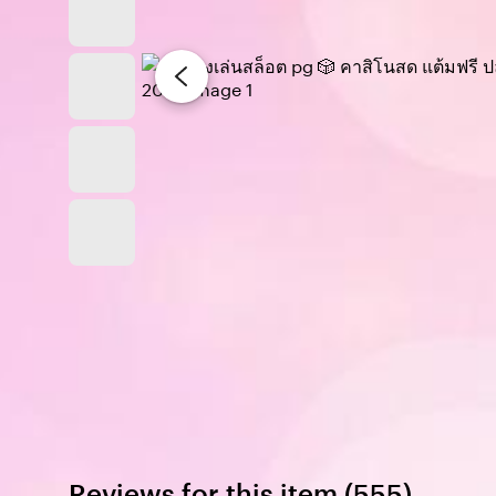
Reviews for this item (555)