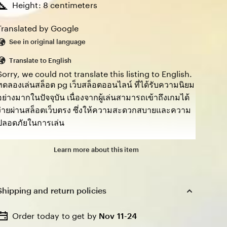
Height: 8 centimeters
the
full
Translated by Google
description
See in original language
Translate to English
Sorry, we could not translate this listing to English.
ทดลองเล่นสล็อต pg เว็บสล็อตออนไลน์ ที่ได้รับความนิยม
อย่างมากในปัจจุบัน เนื่องจากผู้เล่นสามารถเข้าถึงเกมได้
ง่ายผ่านสล็อตเว็บตรง ซึ่งให้ความสะดวกสบายและความ
ปลอดภัยในการเล่น
Learn more about this item
Production partners
ทดลองเล่นสล็อต pg makes this item with help from
Paperworks, The Netherlands
View all
Shipping and return policies
Order today to get by
Nov 11-24