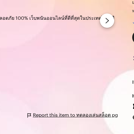
Report this item to ทดลองเล่นสล็อต pg