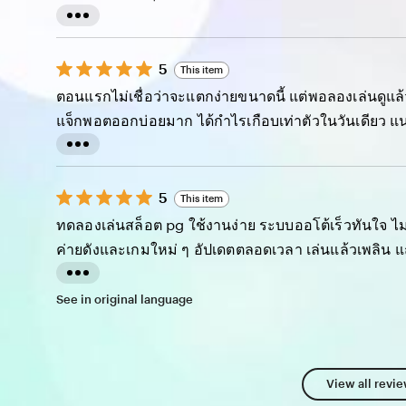
n
L
g
i
5
r
5
This item
s
out
e
ตอนแรกไม่เชื่อว่าจะแตกง่ายขนาดนี้ แต่พอลองเล่นดูแล้
of
t
5
v
แจ็กพอตออกบ่อยมาก ได้กำไรเกือบเท่าตัวในวันเดียว แ
i
stars
i
n
L
e
g
i
w
5
r
5
This item
s
out
b
e
ทดลองเล่นสล็อต pg ใช้งานง่าย ระบบออโต้เร็วทันใจ ไม
of
t
y
5
v
ค่ายดังและเกมใหม่ ๆ อัปเดตตลอดเวลา เล่นแล้วเพลิน แถ
i
stars
T
i
n
L
r
e
See in original language
g
i
a
w
r
s
c
b
e
t
y
y
v
i
View all revie
T
L
i