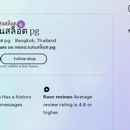
นสล็อต pg
อต pg
|
Bangkok, Thailand
ars on ทดลองเล่นสล็อต pg
Follow shop
ponds
within a few hours.
s
Has a history
Rave reviews
Average
o messages
review rating is 4.8 or
higher.