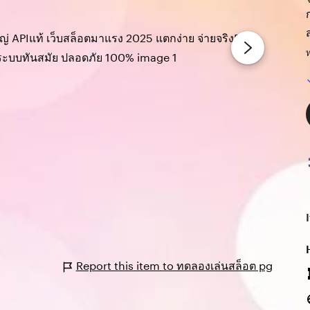
Report this item to ทดลองเล่นสล็อต pg