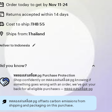
Order today to get by
Nov 11-24
Returns accepted
within 14 days
Cost to ship:
THB
55
Ships from:
Thailand
eliver to Indonesia
Did you know?
ทดลองเล่นสล็อต pg Purchase Protection
Shop confidently on ทดลองเล่นสล็อต pg knowing if
something goes wrong with an order, we've got your
back for all eligible purchases —
ทดลองเล่นสล็อต pg
ทดลองเล่นสล็อต pg offsets carbon emissions from
shipping and packaging on this purchase.