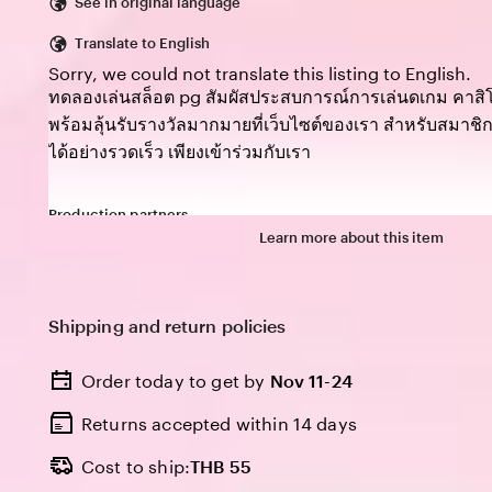
See in original language
Translate to English
Sorry, we could not translate this listing to English.
ทดลองเล่นสล็อต pg สัมผัสประสบการณ์การเล่นดเกม คาสิโนอ
พร้อมลุ้นรับรางวัลมากมายที่เว็บไซต์ของเรา สำหรับสมาชิก
ได้อย่างรวดเร็ว เพียงเข้าร่วมกับเรา
Production partners
Learn more about this item
ทดลองเล่นสล็อต pg makes this item with help from
Paperworks, The Netherlands
View all
Shipping and return policies
Order today to get by
Nov 11-24
Returns accepted
within 14 days
Cost to ship:
THB
55