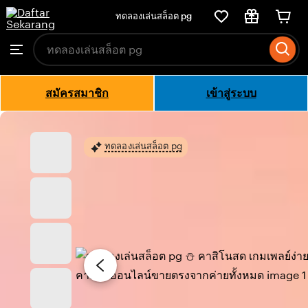
ทดลอง
ทดลองเล่นสล็อต pg
Skip
เล่น
to
Search
Browse
สล็อต
ontent
for
pg
items
or
สมัครสมาชิก
เข้าสู่ระบบ
shops
ทดลองเล่นสล็อต pg