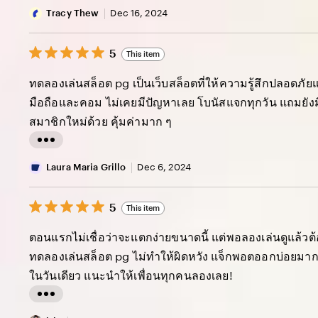
i
Tracy Thew
Dec 16, 2024
s
5
t
5
This item
out
i
of
ทดลองเล่นสล็อต pg เป็นเว็บสล็อตที่ให้ความรู้สึกปลอดภัยแล
5
n
stars
มือถือและคอม ไม่เคยมีปัญหาเลย โบนัสแจกทุกวัน แถมยัง
g
สมาชิกใหม่ด้วย คุ้มค่ามาก ๆ
r
e
L
v
i
Laura Maria Grillo
Dec 6, 2024
i
s
e
5
t
5
This item
out
w
i
of
ตอนแรกไม่เชื่อว่าจะแตกง่ายขนาดนี้ แต่พอลองเล่นดูแล้วต
5
b
n
stars
ทดลองเล่นสล็อต pg ไม่ทำให้ผิดหวัง แจ็กพอตออกบ่อยมาก 
y
g
ในวันเดียว แนะนำให้เพื่อนทุกคนลองเลย!
T
r
r
e
L