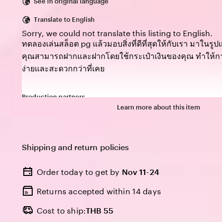
See in original language
Translate to English
Sorry, we could not translate this listing to English.
ทดลองเล่นสล็อต pg แล้วมอบสิ่งที่ดีที่สุดให้กับเรา มาในรู
คุณสามารถฝากและฝากโดยใช้กระเป๋าเงินของคุณ ทำให้ก
ง่ายและสะดวกกว่าที่เคย
Production partners
Learn more about this item
ทดลองเล่นสล็อต pg makes this item with help from
Paperworks, The Netherlands
View all
Shipping and return policies
Order today to get by
Nov 11-24
Returns accepted
within 14 days
Cost to ship:
THB
55