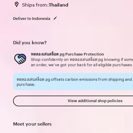
Ships from:
Thailand
Deliver to Indonesia
Did you know?
ทดลองเล่นสล็อต pg Purchase Protection
Shop confidently on ทดลองเล่นสล็อต pg knowing if som
an order, we've got your back for all eligible purchase
ทดลองเล่นสล็อต pg offsets carbon emissions from shipping and
purchase.
View additional shop policies
Meet your sellers