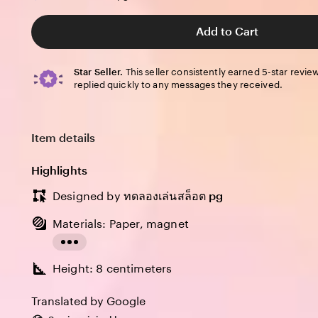
5
stars
Add to Cart
Star Seller.
This seller consistently earned 5-star revie
replied quickly to any messages they received.
Item details
Highlights
Designed by
ทดลองเล่นสล็อต pg
Materials: Paper, magnet
Read
Height: 8 centimeters
the
full
Translated by Google
description