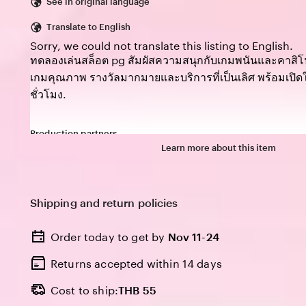
See in original language
Translate to English
Sorry, we could not translate this listing to English.
ทดลองเล่นสล็อต pg สัมผัสความสนุกกับเกมพนันและคาสิโนอ
เกมคุณภาพ รางวัลมากมายและบริการที่เป็นเลิศ พร้อมเปิด
ชั่วโมง.
Production partners
Learn more about this item
ทดลองเล่นสล็อต pg makes this item with help from
Paperworks, The Netherlands
View all
Shipping and return policies
Order today to get by
Nov 11-24
Returns accepted
within 14 days
Cost to ship:
THB
55