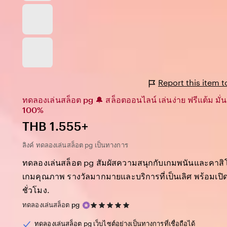
Report this item 
ทดลองเล่นสล็อต pg 🔔 สล็อตออนไลน์ เล่นง่าย ฟรีแต้ม ม
100%
Price:
THB 1.555+
ลิงค์ ทดลองเล่นสล็อต pg เป็นทางการ
ทดลองเล่นสล็อต pg สัมผัสความสนุกกับเกมพนันและคาสิโน
เกมคุณภาพ รางวัลมากมายและบริการที่เป็นเลิศ พร้อมเปิ
ชั่วโมง.
5
ทดลองเล่นสล็อต pg
out
of
ทดลองเล่นสล็อต pg เว็บไซต์อย่างเป็นทางการที่เชื่อถือได้