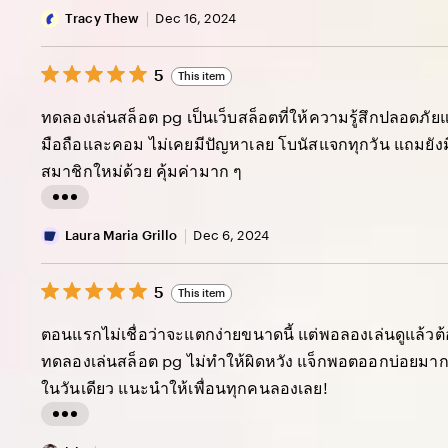
i
Tracy Thew
Dec 16, 2024
s
5
t
5
This item
out
i
of
ทดลองเล่นสล็อต pg เป็นเว็บสล็อตที่ให้ความรู้สึกปลอดภัยแล
5
n
stars
มือถือและคอม ไม่เคยมีปัญหาเลย โบนัสแจกทุกวัน แถมยัง
g
สมาชิกใหม่ด้วย คุ้มค่ามาก ๆ
r
e
L
v
i
Laura Maria Grillo
Dec 6, 2024
i
s
e
5
t
5
This item
out
w
i
of
ตอนแรกไม่เชื่อว่าจะแตกง่ายขนาดนี้ แต่พอลองเล่นดูแล้วต
5
b
n
stars
ทดลองเล่นสล็อต pg ไม่ทำให้ผิดหวัง แจ็กพอตออกบ่อยมาก 
y
g
ในวันเดียว แนะนำให้เพื่อนทุกคนลองเลย!
T
r
r
e
L