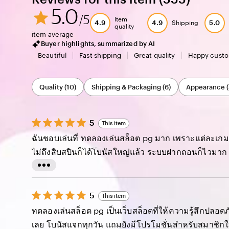
5.0
/5
Item
4.9
4.9
5.0
Shipping
quality
item average
Buyer highlights, summarized by AI
Beautiful
Fast shipping
Great quality
Happy cust
Filter
Quality (10)
Shipping & Packaging (6)
Appearance (
by
category
5
5
This item
out
ฉันชอบเล่นที่ ทดลองเล่นสล็อต pg มาก เพราะแต่ละเกมม
of
5
ไม่ถึงสิบสปินก็ได้โบนัสใหญ่แล้ว ระบบฝากถอนก็ไวมาก ใช
stars
L
i
5
5
This item
s
out
ทดลองเล่นสล็อต pg เป็นเว็บสล็อตที่ให้ความรู้สึกปลอด
of
t
5
เลย โบนัสแจกทุกวัน แถมยังมีโปรโมชั่นสำหรับสมาชิกให
i
stars