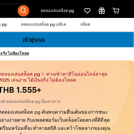
ทดลองเล่นสล็อต pg
ต pg
ทดลองเล่นสล็อต pg เอพีเค
สล็อต
เข้าสู่ระบบ
จริง ไม่ต้องโหลด
ทดลองเล่นสล็อต pg ✨ ทางเข้าคาสิโนออนไลน์ล่าสุด
2025 เล่นง่าย ได้เงินจริง ไม่ต้องโหลด
Price:
THB 1.555+
ิงค์ ทดลองเล่นสล็อต pg เป็นทางการ
ทดลองเล่นสล็อต pg ค้นพบความตื่นเต้นของการชนะ
อย่างง่ายดาย กับแพลตฟอร์มเว็บสล็อตโดยตรงที่ดีที่สุด
เตรียมพร้อมที่จะทำลายสถิติ และคว้าโชคลาภของคุณ