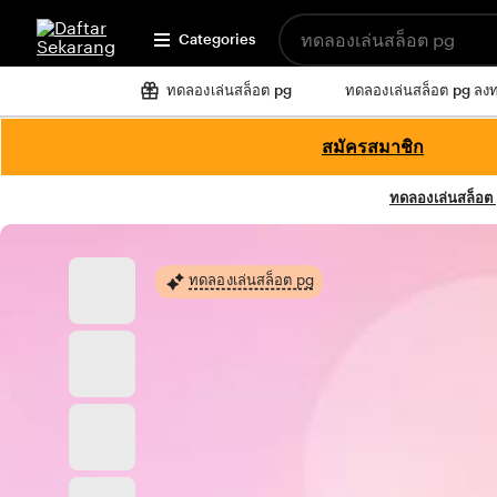
Skip
Search
ทดลอง
to
Categories
for
เล่น
Content
items
สล็อต
or
ทดลองเล่นสล็อต pg
ทดลองเล่นสล็อต pg ลงท
pg
shops
สมัครสมาชิก
ทดลองเล่นสล็อต
ทดลองเล่นสล็อต pg