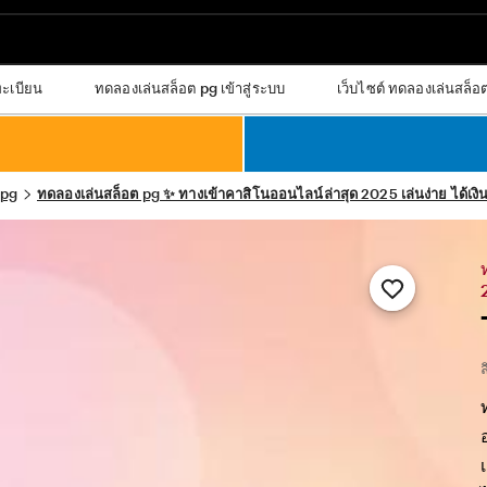
ะเบียน
ทดลองเล่นสล็อต pg เข้าสู่ระบบ
เว็บไซต์ ทดลองเล่นสล็อ
 pg
ทดลองเล่นสล็อต pg ✨ ทางเข้าคาสิโนออนไลน์ล่าสุด 2025 เล่นง่าย ได้เงิน
Add
to
Favorites
ล