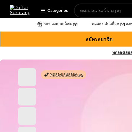
Skip
Search
ทดลอง
to
Categories
for
เล่น
Content
items
สล็อต
or
ทดลองเล่นสล็อต pg
ทดลองเล่นสล็อต pg ลงท
pg
shops
สมัครสมาชิก
ทดลองเล่นส
ทดลองเล่นสล็อต pg