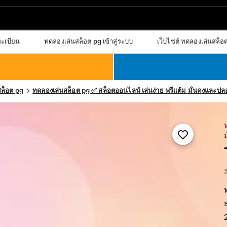
ะเบียน
ทดลองเล่นสล็อต pg เข้าสู่ระบบ
เว็บไซต์ ทดลองเล่นสล็อ
ล็อต pg
ทดลองเล่นสล็อต pg ✅ สล็อตออนไลน์ เล่นง่าย ฟรีแต้ม มั่นคงและป
Add
to
Favorites
ล