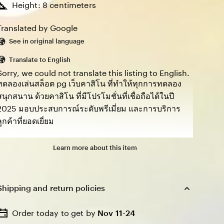
Height: 8 centimeters
the
full
Translated by Google
description
See in original language
Translate to English
Sorry, we could not translate this listing to English.
ทดลองเล่นสล็อต pg เว็บคาสิโน ที่ทำให้ทุกการทดลอง
สนุกสนาน ด้วยคาสิโน ที่มีโปรโมชั่นที่เชื่อถือได้ในปี
2025 มอบประสบการณ์ระดับพรีเมี่ยม และการบริการ
ูกค้าที่ยอดเยี่ยม
Learn more about this item
Production partners
ทดลองเล่นสล็อต pg makes this item with help from
Paperworks, The Netherlands
View all
Shipping and return policies
Order today to get by
Nov 11-24