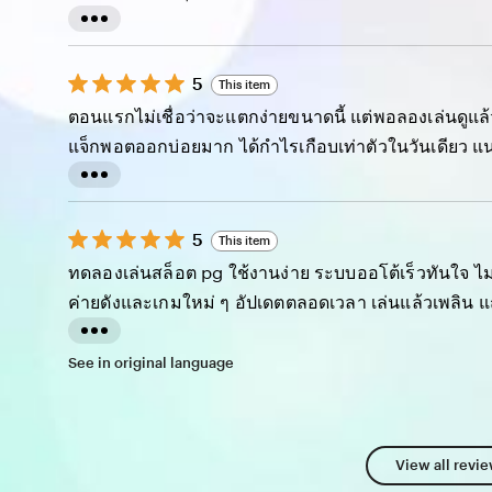
n
L
g
i
5
r
5
This item
s
out
e
ตอนแรกไม่เชื่อว่าจะแตกง่ายขนาดนี้ แต่พอลองเล่นดูแล้
of
t
5
v
แจ็กพอตออกบ่อยมาก ได้กำไรเกือบเท่าตัวในวันเดียว แ
i
stars
i
n
L
e
g
i
w
5
r
5
This item
s
out
b
e
ทดลองเล่นสล็อต pg ใช้งานง่าย ระบบออโต้เร็วทันใจ ไม
of
t
y
5
v
ค่ายดังและเกมใหม่ ๆ อัปเดตตลอดเวลา เล่นแล้วเพลิน แถ
i
stars
T
i
n
L
r
e
See in original language
g
i
a
w
r
s
c
b
e
t
y
y
v
i
View all revie
T
L
i