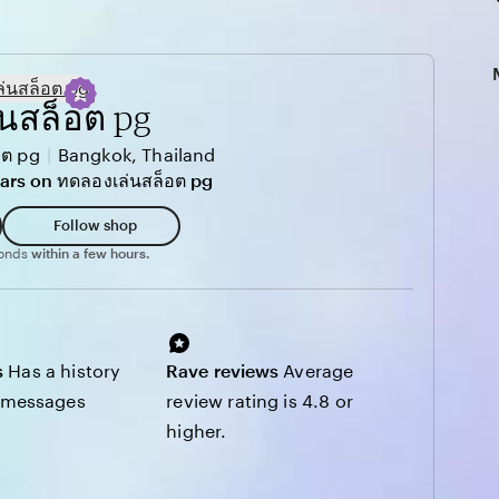
นสล็อต pg
อต pg
|
Bangkok, Thailand
ars on ทดลองเล่นสล็อต pg
Follow shop
ponds
within a few hours.
s
Has a history
Rave reviews
Average
o messages
review rating is 4.8 or
higher.