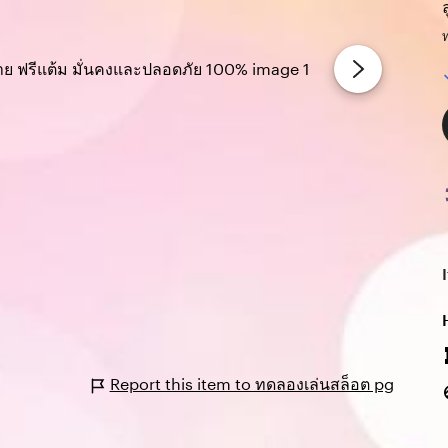
Report this item to ทดลองเล่นสล็อต pg