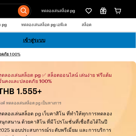
ทดลองเล่นสล็อต pg
ต pg
ทดลองเล่นสล็อต pg เอพีเค
สล็อต
เข้าสู่ระบบ
ลอดภัย 100%
ทดลองเล่นสล็อต pg ✅ สล็อตออนไลน์ เล่นง่าย ฟรีแต้ม
มั่นคงและปลอดภัย 100%
Price:
THB 1.555+
ิงค์ ทดลองเล่นสล็อต pg เป็นทางการ
ทดลองเล่นสล็อต pg เว็บคาสิโน ที่ทำให้ทุกการทดลอง
สนุกสนาน ด้วยคาสิโน ที่มีโปรโมชั่นที่เชื่อถือได้ในปี
2025 มอบประสบการณ์ระดับพรีเมี่ยม และการบริการ