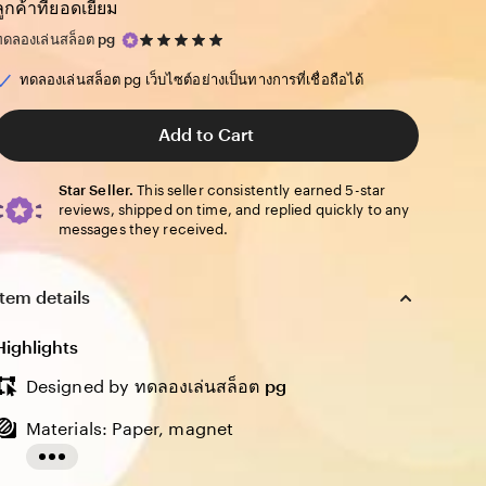
ลูกค้าที่ยอดเยี่ยม
5
ทดลองเล่นสล็อต pg
out
of
ทดลองเล่นสล็อต pg เว็บไซต์อย่างเป็นทางการที่เชื่อถือได้
5
stars
Add to Cart
Star Seller.
This seller consistently earned 5-star
reviews, shipped on time, and replied quickly to any
messages they received.
Item details
Highlights
Designed by
ทดลองเล่นสล็อต pg
Materials: Paper, magnet
Read