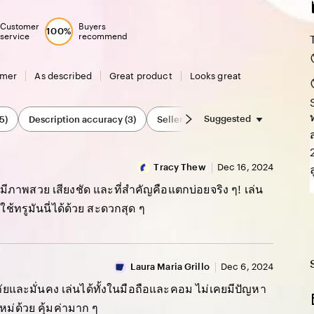
Customer
Buyers
100%
service
recommend
omer
As described
Great product
Looks great
Suggested
5)
Description accuracy (3)
Seller service (2)
Sizing & Fit (1)
Tracy Thew
Dec 16, 2024
ล
ีภาพสวย เสียงชัด และที่สำคัญคือแตกบ่อยจริง ๆ! เล่น
้ทรูมันนี่ได้ด้วย สะดวกสุด ๆ
Laura Maria Grillo
Dec 6, 2024
ภัยและมั่นคง เล่นได้ทั้งในมือถือและคอม ไม่เคยมีปัญหา
ม่ด้วย คุ้มค่ามาก ๆ