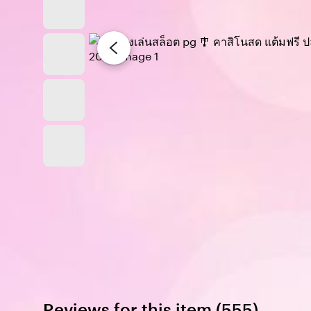
Reviews for this item (555)