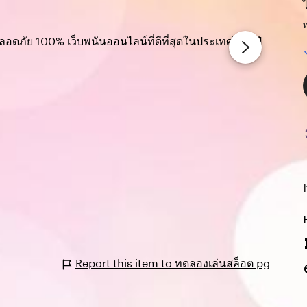
ไ
Report this item to ทดลองเล่นสล็อต pg