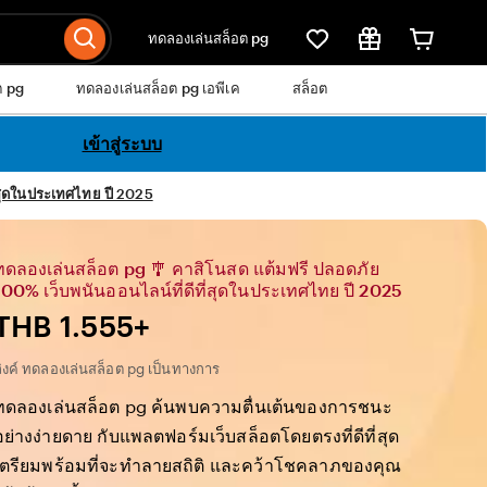
ทดลองเล่นสล็อต pg
ต pg
ทดลองเล่นสล็อต pg เอพีเค
สล็อต
เข้าสู่ระบบ
่สุดในประเทศไทย ปี 2025
ทดลองเล่นสล็อต pg 🎐 คาสิโนสด แต้มฟรี ปลอดภัย
100% เว็บพนันออนไลน์ที่ดีที่สุดในประเทศไทย ปี 2025
Price:
THB 1.555+
ิงค์ ทดลองเล่นสล็อต pg เป็นทางการ
ทดลองเล่นสล็อต pg ค้นพบความตื่นเต้นของการชนะ
อย่างง่ายดาย กับแพลตฟอร์มเว็บสล็อตโดยตรงที่ดีที่สุด
เตรียมพร้อมที่จะทำลายสถิติ และคว้าโชคลาภของคุณ