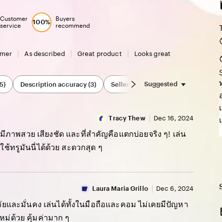
Customer
Buyers
100%
service
recommend
omer
As described
Great product
Looks great
Suggested
5)
Description accuracy (3)
Seller service (2)
Sizing & Fit (1)
Tracy Thew
Dec 16, 2024
แ
ีภาพสวย เสียงชัด และที่สำคัญคือแตกบ่อยจริง ๆ! เล่น
้ทรูมันนี่ได้ด้วย สะดวกสุด ๆ
Laura Maria Grillo
Dec 6, 2024
ภัยและมั่นคง เล่นได้ทั้งในมือถือและคอม ไม่เคยมีปัญหา
ม่ด้วย คุ้มค่ามาก ๆ