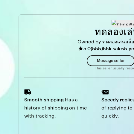
n
h
a
e
g
e
u
w
r
w
r
b
e
a
y
ทดลองเล่
v
M
k
i
Owned by ทดลองเล่นสล็
a
l
e
5.0
(555)
55k sales
5 ye
r
y
w
i
Message seller
b
a
This seller usually res
y
G
C
r
o
i
n
Smooth shipping
Has a
Speedy replie
l
n
history of shipping on time
of replying t
l
y
with tracking.
quickly.
o