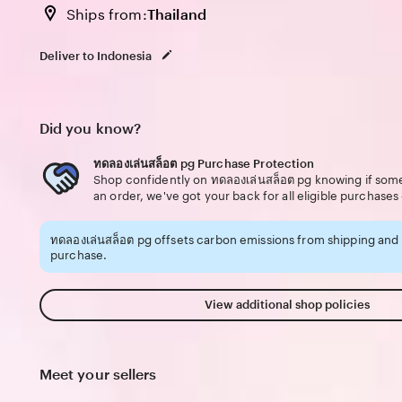
Ships from:
Thailand
Deliver to Indonesia
Did you know?
ทดลองเล่นสล็อต pg Purchase Protection
Shop confidently on ทดลองเล่นสล็อต pg knowing if som
an order, we've got your back for all eligible purchase
ทดลองเล่นสล็อต pg offsets carbon emissions from shipping and
purchase.
View additional shop policies
Meet your sellers