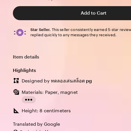
5
stars
Add to Cart
Star Seller.
This seller consistently earned 5-star revie
replied quickly to any messages they received.
Item details
Highlights
Designed by
ทดลองเล่นสล็อต pg
Materials: Paper, magnet
Read
Height: 8 centimeters
the
full
Translated by Google
description