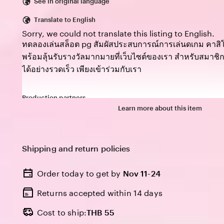
See in original language
Translate to English
Sorry, we could not translate this listing to English.
ทดลองเล่นสล็อต pg สัมผัสประสบการณ์การเล่นดเกม คาสิโนอ
พร้อมลุ้นรับรางวัลมากมายที่เว็บไซต์ของเรา สำหรับสมาชิก
ได้อย่างรวดเร็ว เพียงเข้าร่วมกับเรา
Production partners
Learn more about this item
ทดลองเล่นสล็อต pg makes this item with help from
Paperworks, The Netherlands
View all
Shipping and return policies
Order today to get by
Nov 11-24
Returns accepted
within 14 days
Cost to ship:
THB
55