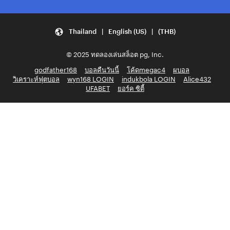
Thailand | English (US) | (THB)
© 2025 ทดลองเล่นสล็อต pg, Inc.
godfather168
บอลคืนวันนี้
โค้ดmegac4
ผบอล
วิเคราะห์ฟุตบอล
wyn168 LOGIN
indukbola LOGIN
Alice432
UFABET
ยอร์ค ซิตี้