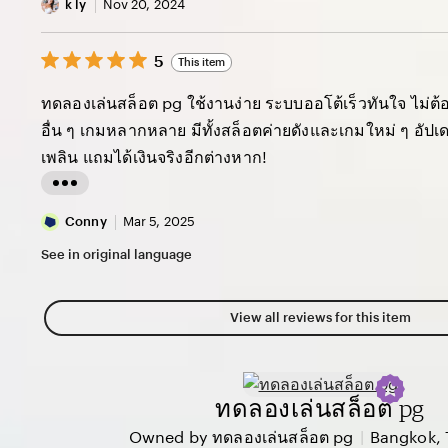
a
v
i
k ly
Nov 20, 2024
c
i
s
y
e
5
t
5
This item
out
T
w
i
of
ทดลองเล่นสล็อต pg ใช้งานง่าย ระบบออโต้เร็วทันใจ ไม่ต
5
h
b
n
stars
อื่น ๆ เกมหลากหลาย มีทั้งสล็อตค่ายดังและเกมใหม่ ๆ อัป
e
y
g
เพลิน แถมได้เงินจริงอีกต่างหาก!
w
L
r
a
e
L
u
v
i
Conny
Mar 5, 2025
r
i
s
See in original language
a
e
t
M
w
i
View all reviews for this item
a
b
n
r
y
g
i
k
r
ทดลองเล่นสล็อต pg
a
l
e
G
y
Owned by ทดลองเล่นสล็อต pg
|
Bangkok, 
v