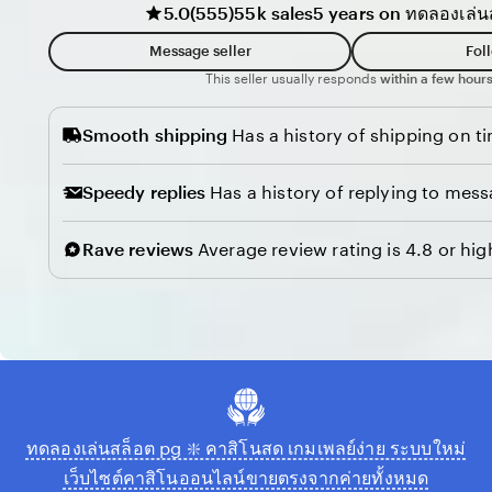
5.0
(555)
55k sales
5 years on ทดลองเล่น
r
i
i
e
Message seller
Fol
l
w
This seller usually responds
within a few hours
l
b
o
Smooth shipping
Has a history of shipping on t
y
C
Speedy replies
Has a history of replying to mess
o
n
Rave reviews
Average review rating is 4.8 or hig
n
y
ทดลองเล่นสล็อต pg ❇️ คาสิโนสด เกมเพลย์ง่าย ระบบใหม่
เว็บไซต์คาสิโนออนไลน์ขายตรงจากค่ายทั้งหมด