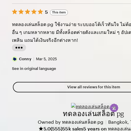
c
i
s
y
e
5
t
5
This item
out
T
w
i
of
ทดลองเล่นสล็อต pg ใช้งานง่าย ระบบออโต้เร็วทันใจ ไม่ต
5
h
b
n
stars
อื่น ๆ เกมหลากหลาย มีทั้งสล็อตค่ายดังและเกมใหม่ ๆ อัป
e
y
g
เพลิน แถมได้เงินจริงอีกต่างหาก!
w
L
r
a
e
L
u
v
i
Conny
Mar 5, 2025
r
i
s
See in original language
a
e
t
M
w
i
View all reviews for this item
a
b
n
r
y
g
i
k
r
ทดลองเล่นสล็อต pg
a
l
e
G
y
Owned by ทดลองเล่นสล็อต pg
|
Bangkok, 
v
5.0
(555)
55k sales
5 years on ทดลองเล่น
r
i