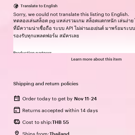
Translate to English
Sorry, we could not translate this listing to English.
ทดลองเล่นสล็อต pg แหล่งรวมเกม สล็อตแตกหนัก เล่นง่าย ได
ที่มีความน่าเชื่อถือ ระบบ API ไม่ผ่านเอเย่นต์ มาพร้อมระ
รองรับทุกแพลตฟอร์ม สมัครเลย
Production partners
Learn more about this item
ทดลองเล่นสล็อต pg makes this item with help from
Paperworks, The Netherlands
View all
Shipping and return policies
Order today to get by
Nov 11-24
Returns accepted
within 14 days
Cost to ship:
THB
55
Ships from:
Thailand