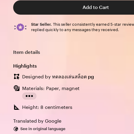
stars
Add to Cart
Star Seller.
This seller consistently earned 5-star revie
replied quickly to any messages they received.
Item details
Highlights
Designed by
ทดลองเล่นสล็อต pg
Materials: Paper, magnet
Read
Height: 8 centimeters
the
full
Translated by Google
description
See in original language