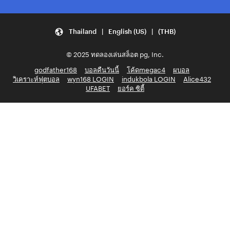
Thailand | English (US) | (THB)
© 2025 ทดลองเล่นสล็อต pg, Inc.
godfather168
บอลคืนวันนี้
โค้ดmegac4
ผบอล
วิเคราะห์ฟุตบอล
wyn168 LOGIN
indukbola LOGIN
Alice432
UFABET
ยอร์ค ซิตี้