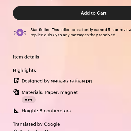
5
stars
Add to Cart
Star Seller.
This seller consistently earned 5-star revie
replied quickly to any messages they received.
Item details
Highlights
Designed by
ทดลองเล่นสล็อต pg
Materials: Paper, magnet
Read
Height: 8 centimeters
the
full
Translated by Google
description