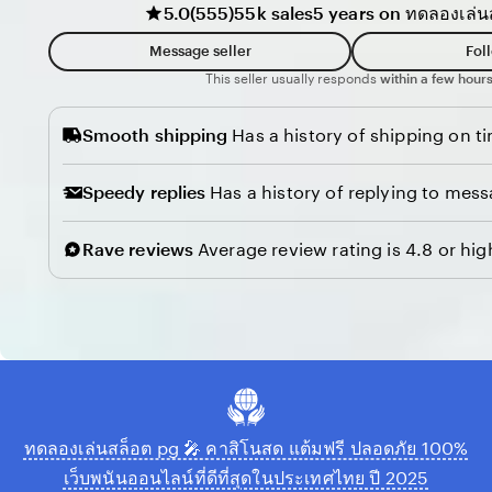
5.0
(555)
55k sales
5 years on ทดลองเล่น
r
i
i
e
Message seller
Fol
l
w
This seller usually responds
within a few hours
l
b
o
Smooth shipping
Has a history of shipping on t
y
C
Speedy replies
Has a history of replying to mess
o
n
Rave reviews
Average review rating is 4.8 or hig
n
y
ทดลองเล่นสล็อต pg 🎤 คาสิโนสด แต้มฟรี ปลอดภัย 100%
เว็บพนันออนไลน์ที่ดีที่สุดในประเทศไทย ปี 2025