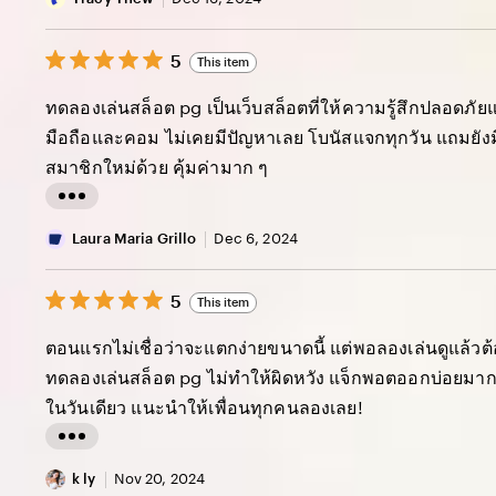
s
5
t
5
This item
out
i
of
ทดลองเล่นสล็อต pg เป็นเว็บสล็อตที่ให้ความรู้สึกปลอดภัยแล
5
n
stars
มือถือและคอม ไม่เคยมีปัญหาเลย โบนัสแจกทุกวัน แถมยัง
g
สมาชิกใหม่ด้วย คุ้มค่ามาก ๆ
r
e
L
v
i
Laura Maria Grillo
Dec 6, 2024
i
s
e
5
t
5
This item
out
w
i
of
ตอนแรกไม่เชื่อว่าจะแตกง่ายขนาดนี้ แต่พอลองเล่นดูแล้วต
5
b
n
stars
ทดลองเล่นสล็อต pg ไม่ทำให้ผิดหวัง แจ็กพอตออกบ่อยมาก 
y
g
ในวันเดียว แนะนำให้เพื่อนทุกคนลองเลย!
T
r
r
e
L
a
v
i
k ly
Nov 20, 2024