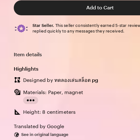
stars
Add to Cart
Star Seller.
This seller consistently earned 5-star revie
replied quickly to any messages they received.
Item details
Highlights
Designed by
ทดลองเล่นสล็อต pg
Materials: Paper, magnet
Read
Height: 8 centimeters
the
full
Translated by Google
description
See in original language