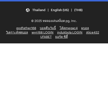
Thailand | English (US) | (THB)
© 2025 ทดลองเล่นสล็อต pg, Inc.
godfather168
บอลคืนวันนี้
โค้ดmegac4
ผบอล
วิเคราะห์ฟุตบอล
wyn168 LOGIN
indukbola LOGIN
Alice432
UFABET
ยอร์ค ซิตี้