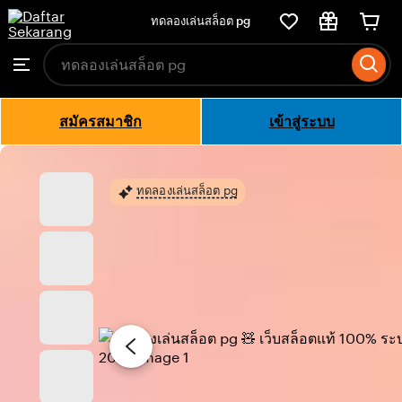
ทดลอง
ทดลองเล่นสล็อต pg
Skip
เล่น
to
Search
Browse
สล็อต
ontent
for
pg
items
or
สมัครสมาชิก
เข้าสู่ระบบ
shops
ทดลองเล่นสล็อต pg