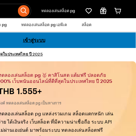
ทดลองเล่นสล็อต pg
ต pg
ทดลองเล่นสล็อต pg เอพีเค
สล็อต
เข้าสู่ระบบ
่สุดในประเทศไทย ปี 2025
ทดลองเล่นสล็อต pg 🥇 คาสิโนสด แต้มฟรี ปลอดภัย
100% เว็บพนันออนไลน์ที่ดีที่สุดในประเทศไทย ปี 2025
Price:
THB 1.555+
ิงค์ ทดลองเล่นสล็อต pg เป็นทางการ
ทดลองเล่นสล็อต pg แหล่งรวมเกม สล็อตแตกหนัก เล่น
ง่าย ได้เงินจริง เว็บสล็อต ที่มีความน่าเชื่อถือ ระบบ API
ไม่ผ่านเอเย่นต์ มาพร้อมระบบ ทดลองเล่นสล็อตฟรี