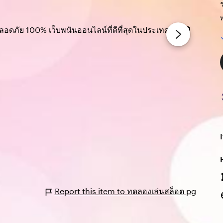
Report this item to ทดลองเล่นสล็อต pg