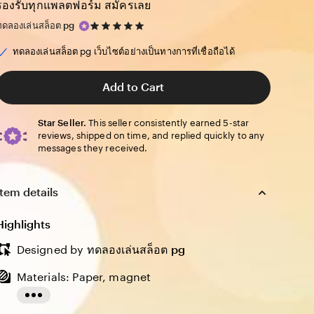
รองรับทุกแพลตฟอร์ม สมัครเลย
5
ทดลองเล่นสล็อต pg
out
of
ทดลองเล่นสล็อต pg เว็บไซต์อย่างเป็นทางการที่เชื่อถือได้
5
stars
Add to Cart
Star Seller.
This seller consistently earned 5-star
reviews, shipped on time, and replied quickly to any
messages they received.
Item details
Highlights
Designed by
ทดลองเล่นสล็อต pg
Materials: Paper, magnet
Read