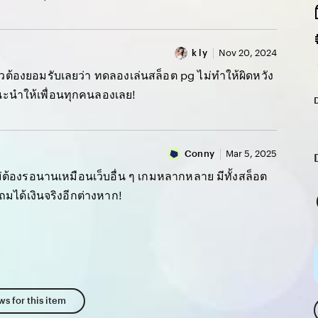
k ly
Nov 20, 2024
วต้องยอมรับเลยว่า ทดลองเล่นสล็อต pg ไม่ทำให้ผิดหวัง
นะนำให้เพื่อนทุกคนลองเลย!
D
Conny
Mar 5, 2025
่ต้องรอนานเหมือนเว็บอื่น ๆ เกมหลากหลาย มีทั้งสล็อต
มได้เงินจริงอีกต่างหาก!
ws for this item