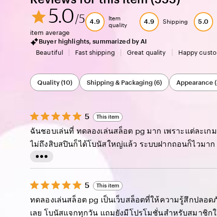
5.0
/5
Item
4.9
4.9
5.0
Shipping
quality
item average
Buyer highlights, summarized by AI
Beautiful
Fast shipping
Great quality
Happy cust
Filter
Quality (10)
Shipping & Packaging (6)
Appearance (
by
category
5
5
This item
out
ฉันชอบเล่นที่ ทดลองเล่นสล็อต pg มาก เพราะแต่ละเกมม
of
5
ไม่ถึงสิบสปินก็ได้โบนัสใหญ่แล้ว ระบบฝากถอนก็ไวมาก ใช
stars
L
i
5
5
This item
s
out
ทดลองเล่นสล็อต pg เป็นเว็บสล็อตที่ให้ความรู้สึกปลอด
of
t
5
เลย โบนัสแจกทุกวัน แถมยังมีโปรโมชั่นสำหรับสมาชิกให
i
stars