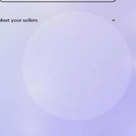
Meet your sellers