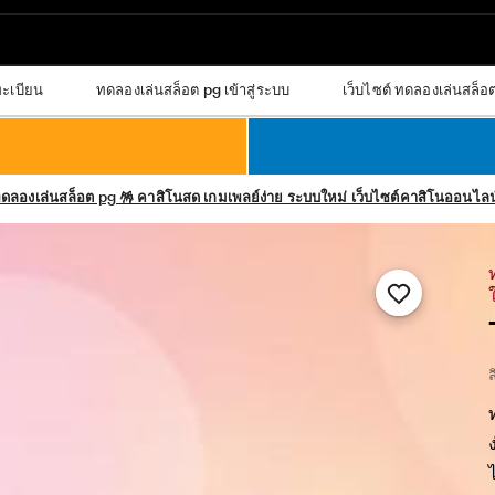
ะเบียน
ทดลองเล่นสล็อต pg เข้าสู่ระบบ
เว็บไซต์ ทดลองเล่นสล็อ
ดลองเล่นสล็อต pg 🪅 คาสิโนสด เกมเพลย์ง่าย ระบบใหม่ เว็บไซต์คาสิโนออนไล
Add
to
Favorites
ล