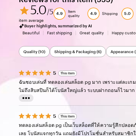
5.0
/5
Item
4.9
4.9
5.0
Shipping
quality
item average
Buyer highlights, summarized by AI
Beautiful
Fast shipping
Great quality
Happy cust
Filter
Quality (10)
Shipping & Packaging (6)
Appearance (
by
category
5
5
This item
out
ฉันชอบเล่นที่ ทดลองเล่นสล็อต pg มาก เพราะแต่ละเกมม
of
5
ไม่ถึงสิบสปินก็ได้โบนัสใหญ่แล้ว ระบบฝากถอนก็ไวมาก ใช
stars
L
i
5
5
This item
s
out
ทดลองเล่นสล็อต pg เป็นเว็บสล็อตที่ให้ความรู้สึกปลอด
of
t
5
เลย โบนัสแจกทุกวัน แถมยังมีโปรโมชั่นสำหรับสมาชิกให
i
stars