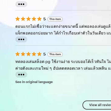
n
L
g
i
5
r
5
This item
s
out
e
ตอนแรกไม่เชื่อว่าจะแตกง่ายขนาดนี้ แต่พอลองเล่นดูแล้
of
t
5
v
แจ็กพอตออกบ่อยมาก ได้กำไรเกือบเท่าตัวในวันเดียว แ
i
stars
i
n
L
e
g
i
w
5
r
5
This item
s
out
b
e
ทดลองเล่นสล็อต pg ใช้งานง่าย ระบบออโต้เร็วทันใจ ไม
of
t
y
5
v
ค่ายดังและเกมใหม่ ๆ อัปเดตตลอดเวลา เล่นแล้วเพลิน แถ
i
stars
T
i
n
L
r
e
See in original language
g
i
a
w
r
s
c
b
e
t
y
y
v
i
View all revie
T
L
i