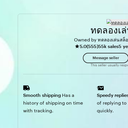
n
h
a
e
g
e
u
w
r
w
r
b
e
a
y
ทดลองเล่
v
M
k
i
Owned by ทดลองเล่นสล็
a
l
e
5.0
(555)
55k sales
5 ye
r
y
w
i
Message seller
b
a
This seller usually res
y
G
C
r
o
i
n
Smooth shipping
Has a
Speedy replie
l
n
history of shipping on time
of replying t
l
y
with tracking.
quickly.
o