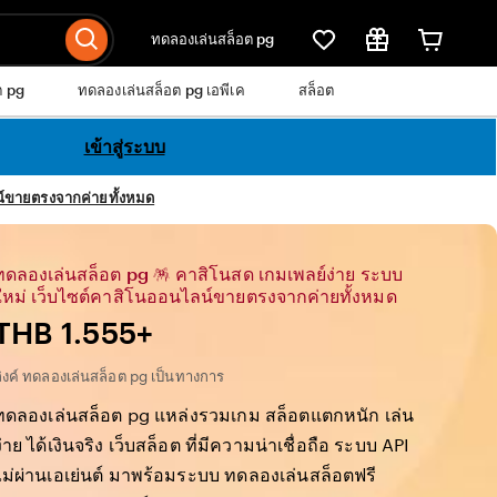
ทดลองเล่นสล็อต pg
ต pg
ทดลองเล่นสล็อต pg เอพีเค
สล็อต
เข้าสู่ระบบ
น์ขายตรงจากค่ายทั้งหมด
ทดลองเล่นสล็อต pg 🪅 คาสิโนสด เกมเพลย์ง่าย ระบบ
ใหม่ เว็บไซต์คาสิโนออนไลน์ขายตรงจากค่ายทั้งหมด
Price:
THB 1.555+
ิงค์ ทดลองเล่นสล็อต pg เป็นทางการ
ทดลองเล่นสล็อต pg แหล่งรวมเกม สล็อตแตกหนัก เล่น
ง่าย ได้เงินจริง เว็บสล็อต ที่มีความน่าเชื่อถือ ระบบ API
ไม่ผ่านเอเย่นต์ มาพร้อมระบบ ทดลองเล่นสล็อตฟรี