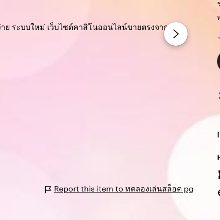
Report this item to ทดลองเล่นสล็อต pg