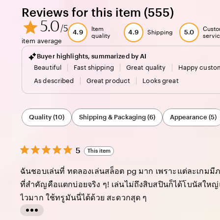
Reviews for this item (555)
5.0
/5
Item
Custo
4.9
4.9
5.0
Shipping
quality
servi
item average
Buyer highlights, summarized by AI
Beautiful
Fast shipping
Great quality
Happy custo
As described
Great product
Looks great
Filter
Quality (10)
Shipping & Packaging (6)
Appearance (5)
by
category
5
5
This item
out
of
ฉันชอบเล่นที่ ทดลองเล่นสล็อต pg มาก เพราะแต่ละเกมมี
5
stars
ที่สำคัญคือแตกบ่อยจริง ๆ! เล่นไม่ถึงสิบสปินก็ได้โบนัสให
ไวมาก ใช้ทรูมันนี่ได้ด้วย สะดวกสุด ๆ
L