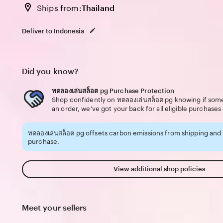
Ships from:
Thailand
Deliver to Indonesia
Did you know?
ทดลองเล่นสล็อต pg Purchase Protection
Shop confidently on ทดลองเล่นสล็อต pg knowing if som
an order, we've got your back for all eligible purchase
ทดลองเล่นสล็อต pg offsets carbon emissions from shipping and
purchase.
View additional shop policies
Meet your sellers