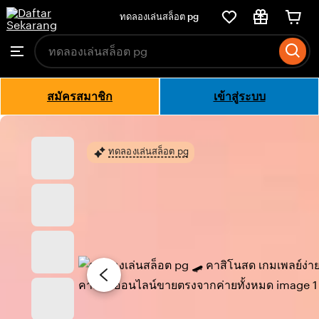
ทดลอง
ทดลองเล่นสล็อต pg
Skip
เล่น
to
Search
Browse
สล็อต
ontent
for
pg
items
or
สมัครสมาชิก
เข้าสู่ระบบ
shops
ทดลองเล่นสล็อต pg