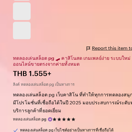
Report this item 
ทดลองเล่นสล็อต pg 🛹 คาสิโนสด เกมเพลย์ง่าย ระบบใหม่ 
ออนไลน์ขายตรงจากค่ายทั้งหมด
Price:
THB 1.555+
ลิงค์ ทดลองเล่นสล็อต pg เป็นทางการ
ทดลองเล่นสล็อต pg เว็บคาสิโน ที่ทำให้ทุกการทดลองสนุก
มีโปรโมชั่นที่เชื่อถือได้ในปี 2025 มอบประสบการณ์ระดับ
บริการลูกค้าที่ยอดเยี่ยม
5
ทดลองเล่นสล็อต pg
out
of
ทดลองเล่นสล็อต pg เว็บไซต์อย่างเป็นทางการที่เชื่อถือได้