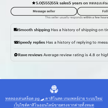
5.0
(555)
55k sales
5 years on ทดลองเล่น
r
i
i
e
Message seller
Fol
l
w
This seller usually responds
within a few hours
l
b
o
Smooth shipping
Has a history of shipping on t
y
C
Speedy replies
Has a history of replying to mess
o
n
Rave reviews
Average review rating is 4.8 or hig
n
y
ทดลองเล่นสล็อต pg 🛹 คาสิโนสด เกมเพลย์ง่าย ระบบใหม่
เว็บไซต์คาสิโนออนไลน์ขายตรงจากค่ายทั้งหมด