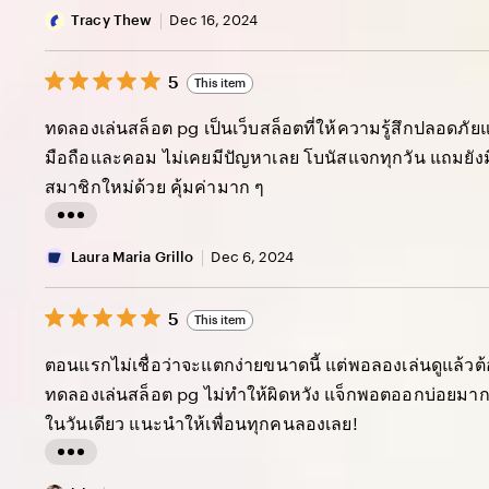
i
Tracy Thew
Dec 16, 2024
s
5
t
5
This item
out
i
of
ทดลองเล่นสล็อต pg เป็นเว็บสล็อตที่ให้ความรู้สึกปลอดภัยแล
5
n
stars
มือถือและคอม ไม่เคยมีปัญหาเลย โบนัสแจกทุกวัน แถมยัง
g
สมาชิกใหม่ด้วย คุ้มค่ามาก ๆ
r
e
L
v
i
Laura Maria Grillo
Dec 6, 2024
i
s
e
5
t
5
This item
out
w
i
of
ตอนแรกไม่เชื่อว่าจะแตกง่ายขนาดนี้ แต่พอลองเล่นดูแล้วต
5
b
n
stars
ทดลองเล่นสล็อต pg ไม่ทำให้ผิดหวัง แจ็กพอตออกบ่อยมาก 
y
g
ในวันเดียว แนะนำให้เพื่อนทุกคนลองเลย!
T
r
r
e
L