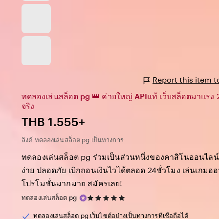
Report this item 
ทดลองเล่นสล็อต pg 👑 ค่ายใหญ่ APIแท้ เว็บสล็อตมาแรง 
จริง
Price:
THB 1.555+
ลิงค์ ทดลองเล่นสล็อต pg เป็นทางการ
ทดลองเล่นสล็อต pg ร่วมเป็นส่วนหนึ่งของคาสิโนออนไลน์ที
ง่าย ปลอดภัย เบิกถอนเงินไวได้ตลอด 24ชั่วโมง เล่นเกมออ
โปรโมชั่นมากมาย สมัครเลย!
5
ทดลองเล่นสล็อต pg
out
of
ทดลองเล่นสล็อต pg เว็บไซต์อย่างเป็นทางการที่เชื่อถือได้