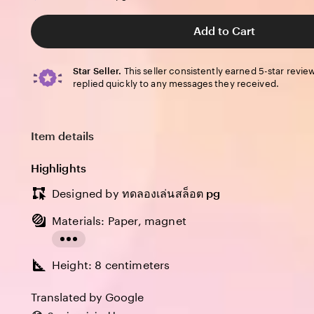
5
stars
Add to Cart
Star Seller.
This seller consistently earned 5-star revie
replied quickly to any messages they received.
Item details
Highlights
Designed by
ทดลองเล่นสล็อต pg
Materials: Paper, magnet
Read
Height: 8 centimeters
the
full
Translated by Google
description