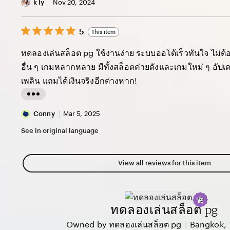
a
v
i
k ly
Nov 20, 2024
c
i
s
y
e
5
t
5
This item
out
T
w
i
of
ทดลองเล่นสล็อต pg ใช้งานง่าย ระบบออโต้เร็วทันใจ ไม่ต
5
h
b
n
stars
อื่น ๆ เกมหลากหลาย มีทั้งสล็อตค่ายดังและเกมใหม่ ๆ อัป
e
y
g
เพลิน แถมได้เงินจริงอีกต่างหาก!
w
L
r
a
e
L
u
v
i
Conny
Mar 5, 2025
r
i
s
See in original language
a
e
t
M
w
i
View all reviews for this item
a
b
n
r
y
g
i
k
r
ทดลองเล่นสล็อต pg
a
l
e
G
y
Owned by ทดลองเล่นสล็อต pg
|
Bangkok, 
v