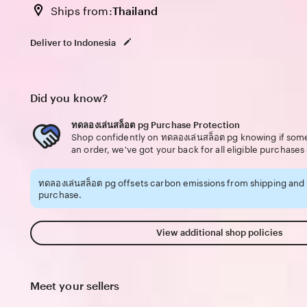
Ships from:
Thailand
Deliver to Indonesia
Did you know?
ทดลองเล่นสล็อต pg Purchase Protection
Shop confidently on ทดลองเล่นสล็อต pg knowing if som
an order, we've got your back for all eligible purchase
ทดลองเล่นสล็อต pg offsets carbon emissions from shipping and
purchase.
View additional shop policies
Meet your sellers