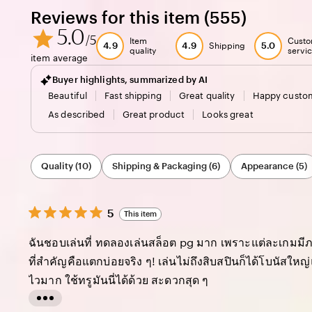
Reviews for this item (555)
5.0
/5
Item
Custo
4.9
4.9
5.0
Shipping
quality
servi
item average
Buyer highlights, summarized by AI
Beautiful
Fast shipping
Great quality
Happy custo
As described
Great product
Looks great
Filter
Quality (10)
Shipping & Packaging (6)
Appearance (5)
by
category
5
5
This item
out
of
ฉันชอบเล่นที่ ทดลองเล่นสล็อต pg มาก เพราะแต่ละเกมมี
5
stars
ที่สำคัญคือแตกบ่อยจริง ๆ! เล่นไม่ถึงสิบสปินก็ได้โบนัสให
ไวมาก ใช้ทรูมันนี่ได้ด้วย สะดวกสุด ๆ
L