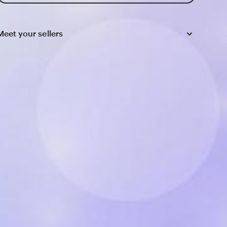
Meet your sellers