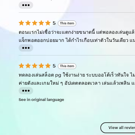
n
L
g
i
5
r
5
This item
s
out
e
ตอนแรกไม่เชื่อว่าจะแตกง่ายขนาดนี้ แต่พอลองเล่นดูแล้
of
t
5
v
แจ็กพอตออกบ่อยมาก ได้กำไรเกือบเท่าตัวในวันเดียว แ
i
stars
i
n
L
e
g
i
w
5
r
5
This item
s
out
b
e
ทดลองเล่นสล็อต pg ใช้งานง่าย ระบบออโต้เร็วทันใจ ไม
of
t
y
5
v
ค่ายดังและเกมใหม่ ๆ อัปเดตตลอดเวลา เล่นแล้วเพลิน แถ
i
stars
T
i
n
L
r
e
See in original language
g
i
a
w
r
s
c
b
e
t
y
y
v
i
View all revie
T
L
i