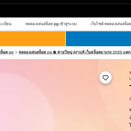
ะเบียน
ทดลองเล่นสล็อต pg เข้าสู่ระบบ
เว็บไซต์ ทดลองเล่นสล็อ
ล็อต pg
ทดลองเล่นสล็อต pg 💲 ค่ายใหญ่ APIแท้ เว็บสล็อตมาแรง 2025 แตกง่
Add
to
Favorites
ล