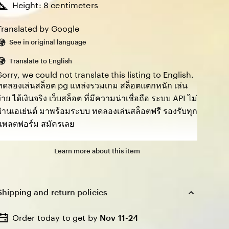
Height: 8 centimeters
the
full
Translated by Google
description
See in original language
Translate to English
Sorry, we could not translate this listing to English.
ทดลองเล่นสล็อต pg แหล่งรวมเกม สล็อตแตกหนัก เล่น
ง่าย ได้เงินจริง เว็บสล็อต ที่มีความน่าเชื่อถือ ระบบ API ไม่
ผ่านเอเย่นต์ มาพร้อมระบบ ทดลองเล่นสล็อตฟรี รองรับทุก
แพลตฟอร์ม สมัครเลย
Learn more about this item
Production partners
ทดลองเล่นสล็อต pg makes this item with help from
Paperworks, The Netherlands
View all
Shipping and return policies
Order today to get by
Nov 11-24