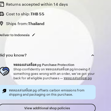
Returns accepted
within 14 days
Cost to ship:
THB
55
Ships from:
Thailand
eliver to Indonesia
Did you know?
ทดลองเล่นสล็อต pg Purchase Protection
Shop confidently on ทดลองเล่นสล็อต pg knowing if
something goes wrong with an order, we've got your
back for all eligible purchases —
ทดลองเล่นสล็อต pg
ทดลองเล่นสล็อต pg offsets carbon emissions from
shipping and packaging on this purchase.
View additional shop policies