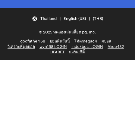
Thailand | English (US) | (THB)
© 2025 ทดลองเล่นสล็อต pg, Inc.
godfather168
บอลคืนวันนี้
โค้ดmegac4
ผบอล
วิเคราะห์ฟุตบอล
wyn168 LOGIN
indukbola LOGIN
Alice432
UFABET
ยอร์ค ซิตี้