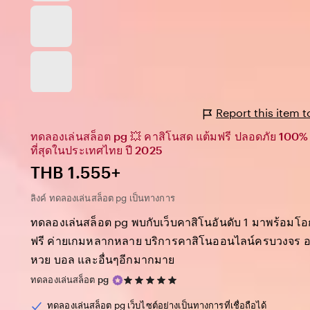
Report this item 
ทดลองเล่นสล็อต pg 💥 คาสิโนสด แต้มฟรี ปลอดภัย 100% เ
ที่สุดในประเทศไทย ปี 2025
Price:
THB 1.555+
ลิงค์ ทดลองเล่นสล็อต pg เป็นทางการ
ทดลองเล่นสล็อต pg พบกับเว็บคาสิโนอันดับ 1 มาพร้อมโ
ฟรี ค่ายเกมหลากหลาย บริการคาสิโนออนไลน์ครบวงจร อา
หวย บอล และอื่นๆอีกมากมาย
5
ทดลองเล่นสล็อต pg
out
of
ทดลองเล่นสล็อต pg เว็บไซต์อย่างเป็นทางการที่เชื่อถือได้