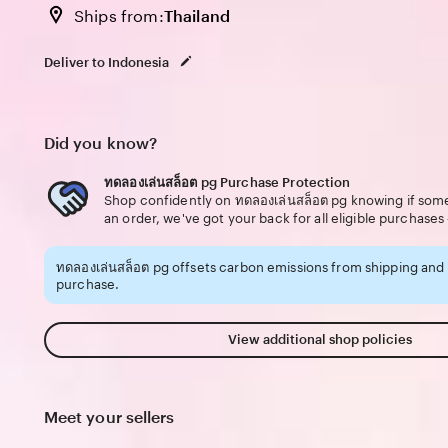
Ships from:
Thailand
Deliver to Indonesia
Did you know?
ทดลองเล่นสล็อต pg Purchase Protection
Shop confidently on ทดลองเล่นสล็อต pg knowing if som
an order, we've got your back for all eligible purchase
ทดลองเล่นสล็อต pg offsets carbon emissions from shipping and
purchase.
View additional shop policies
Meet your sellers