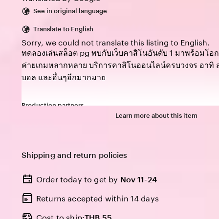
description
See in original language
Translate to English
Sorry, we could not translate this listing to English.
ทดลองเล่นสล็อต pg พบกับเว็บคาสิโนอันดับ 1 มาพร้อมโอ
ค่ายเกมหลากหลาย บริการคาสิโนออนไลน์ครบวงจร อาทิ ส
บอล และอื่นๆอีกมากมาย
Production partners
Learn more about this item
ทดลองเล่นสล็อต pg makes this item with help from
Paperworks, The Netherlands
View all
Shipping and return policies
Order today to get by
Nov 11-24
Returns accepted
within 14 days
Cost to ship:
THB
55