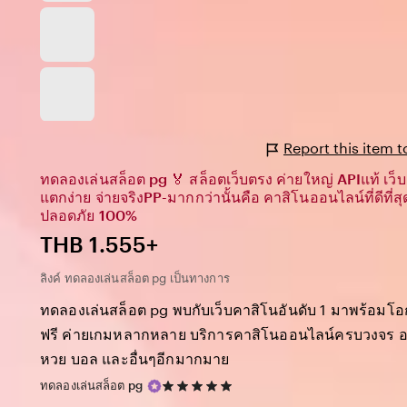
Report this item 
ทดลองเล่นสล็อต pg 🏅 สล็อตเว็บตรง ค่ายใหญ่ APIแท้ เว
แตกง่าย จ่ายจริงPP-มากกว่านั้นคือ คาสิโนออนไลน์ที่ดีที่
ปลอดภัย 100%
Price:
THB 1.555+
ลิงค์ ทดลองเล่นสล็อต pg เป็นทางการ
ทดลองเล่นสล็อต pg พบกับเว็บคาสิโนอันดับ 1 มาพร้อมโ
ฟรี ค่ายเกมหลากหลาย บริการคาสิโนออนไลน์ครบวงจร อา
หวย บอล และอื่นๆอีกมากมาย
5
ทดลองเล่นสล็อต pg
out