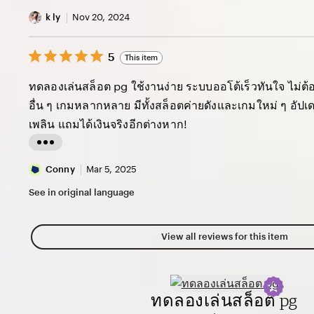
a
v
i
k ly
Nov 20, 2024
c
i
s
y
e
5
t
5
This item
out
T
w
i
of
ทดลองเล่นสล็อต pg ใช้งานง่าย ระบบออโต้เร็วทันใจ ไม่ต
5
h
b
n
stars
อื่น ๆ เกมหลากหลาย มีทั้งสล็อตค่ายดังและเกมใหม่ ๆ อัป
e
y
g
เพลิน แถมได้เงินจริงอีกต่างหาก!
w
L
r
a
e
L
u
v
i
Conny
Mar 5, 2025
r
i
s
See in original language
a
e
t
M
w
i
View all reviews for this item
a
b
n
r
y
g
i
k
r
ทดลองเล่นสล็อต pg
a
l
e