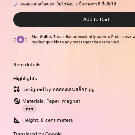
of
ทดลองเล่นสล็อต pg เว็บไซต์อย่างเป็นทางการที่เชื่อถือได้
5
stars
Add to Cart
Star Seller.
This seller consistently earned 5-star revie
replied quickly to any messages they received.
Item details
Highlights
Designed by
ทดลองเล่นสล็อต pg
Materials: Paper, magnet
Read
Height: 8 centimeters
the
full
Translated by Google