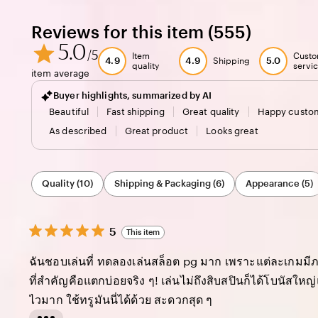
Reviews for this item (555)
5.0
/5
Item
Custo
4.9
4.9
5.0
Shipping
quality
servi
item average
Buyer highlights, summarized by AI
Beautiful
Fast shipping
Great quality
Happy custo
As described
Great product
Looks great
Filter
Quality (10)
Shipping & Packaging (6)
Appearance (5)
by
category
5
5
This item
out
of
ฉันชอบเล่นที่ ทดลองเล่นสล็อต pg มาก เพราะแต่ละเกมมี
5
stars
ที่สำคัญคือแตกบ่อยจริง ๆ! เล่นไม่ถึงสิบสปินก็ได้โบนัสให
ไวมาก ใช้ทรูมันนี่ได้ด้วย สะดวกสุด ๆ