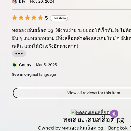
a
v
i
k ly
Nov 20, 2024
c
i
s
y
e
5
t
5
This item
out
T
w
i
of
ทดลองเล่นสล็อต pg ใช้งานง่าย ระบบออโต้เร็วทันใจ ไม่ต
5
h
b
n
stars
อื่น ๆ เกมหลากหลาย มีทั้งสล็อตค่ายดังและเกมใหม่ ๆ อัป
e
y
g
เพลิน แถมได้เงินจริงอีกต่างหาก!
w
L
r
a
e
L
u
v
i
Conny
Mar 5, 2025
r
i
s
See in original language
a
e
t
M
w
i
View all reviews for this item
a
b
n
r
y
g
i
k
r
ทดลองเล่นสล็อต pg
a
l
e
G
y
Owned by ทดลองเล่นสล็อต pg
|
Bangkok, 
v