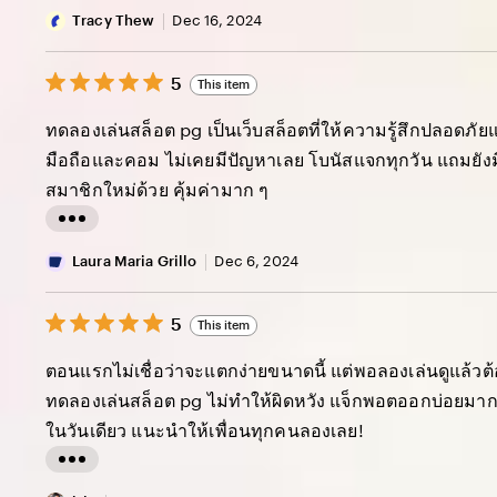
i
Tracy Thew
Dec 16, 2024
s
5
t
5
This item
out
i
of
ทดลองเล่นสล็อต pg เป็นเว็บสล็อตที่ให้ความรู้สึกปลอดภัยแล
5
n
stars
มือถือและคอม ไม่เคยมีปัญหาเลย โบนัสแจกทุกวัน แถมยัง
g
สมาชิกใหม่ด้วย คุ้มค่ามาก ๆ
r
e
L
v
i
Laura Maria Grillo
Dec 6, 2024
i
s
e
5
t
5
This item
out
w
i
of
ตอนแรกไม่เชื่อว่าจะแตกง่ายขนาดนี้ แต่พอลองเล่นดูแล้วต
5
b
n
stars
ทดลองเล่นสล็อต pg ไม่ทำให้ผิดหวัง แจ็กพอตออกบ่อยมาก 
y
g
ในวันเดียว แนะนำให้เพื่อนทุกคนลองเลย!
T
r
r
e
L