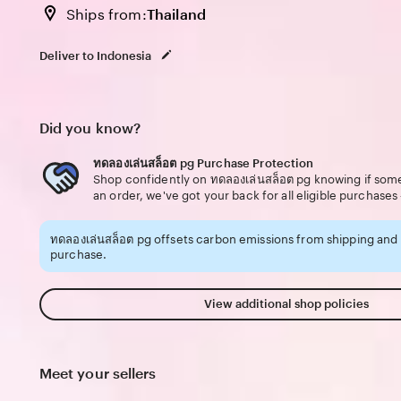
Ships from:
Thailand
Deliver to Indonesia
Did you know?
ทดลองเล่นสล็อต pg Purchase Protection
Shop confidently on ทดลองเล่นสล็อต pg knowing if som
an order, we've got your back for all eligible purchase
ทดลองเล่นสล็อต pg offsets carbon emissions from shipping and
purchase.
View additional shop policies
Meet your sellers