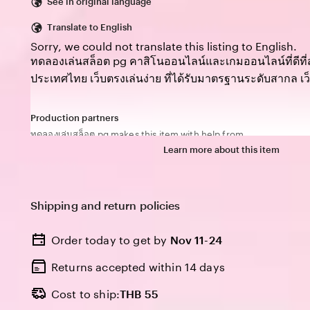
See in original language
Translate to English
Sorry, we could not translate this listing to English.
ทดลองเล่นสล็อต pg คาสิโนออนไลน์และเกมออนไลน์ที่ดีที่ส
ประเทศไทย เว็บตรงเล่นง่าย ที่ได้รับมาตรฐานระดับสากล เ
Production partners
ทดลองเล่นสล็อต pg makes this item with help from
Paperworks, The Netherlands
Learn more about this item
View all
Shipping and return policies
Order today to get by
Nov 11-24
Returns accepted
within 14 days
Cost to ship:
THB
55