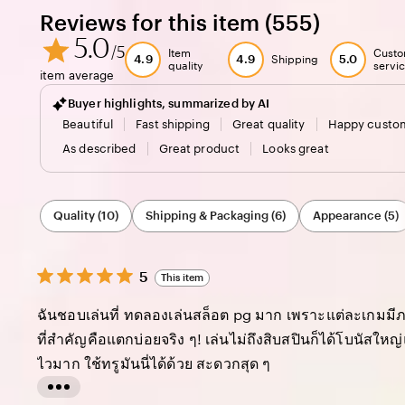
Reviews for this item (555)
5.0
/5
Item
Custo
4.9
4.9
5.0
Shipping
quality
servi
item average
Buyer highlights, summarized by AI
Beautiful
Fast shipping
Great quality
Happy custo
As described
Great product
Looks great
Filter
Quality (10)
Shipping & Packaging (6)
Appearance (5)
by
category
5
5
This item
out
of
ฉันชอบเล่นที่ ทดลองเล่นสล็อต pg มาก เพราะแต่ละเกมมี
5
stars
ที่สำคัญคือแตกบ่อยจริง ๆ! เล่นไม่ถึงสิบสปินก็ได้โบนัสให
ไวมาก ใช้ทรูมันนี่ได้ด้วย สะดวกสุด ๆ
L